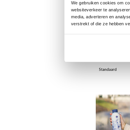
We gebruiken cookies om cont
websiteverkeer te analyseren
media, adverteren en analys
verstrekt of die ze hebben v
Kaartenmapje,
Vincent van
€11,50
Standaard