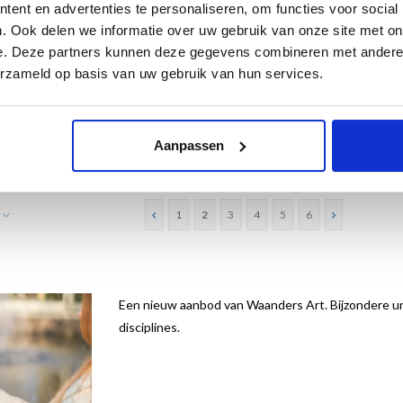
ent en advertenties te personaliseren, om functies voor social
. Ook delen we informatie over uw gebruik van onze site met on
e. Deze partners kunnen deze gegevens combineren met andere i
erzameld op basis van uw gebruik van hun services.
 Groot,
Kaartenmapje, Groot,
Set van 3, Magnetisch
 Gogh
Stilleven met bloemen
boekenleggers,
€11,50
€8,25
Aanpassen
Mauritshuis
1
2
3
4
5
6
Een nieuw aanbod van Waanders Art. Bijzondere un
disciplines.