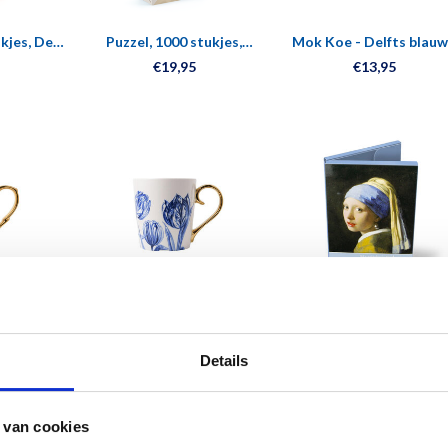
ukjes, De
Puzzel, 1000 stukjes,
Mok Koe - Delfts blauw
illeven
P.Bruegel de Oude,
Goud
€19,95
€13,95
Volkstelling te Bethlehem
- Delfts
Mok Tulp - Delfts blauw -
Kaartenmapje , Them
oud
Goud
Mauritshuis
€13,95
€11,50
Details
 van cookies