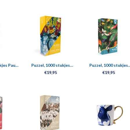
kjes Paul
Puzzel, 1000 stukjes
Puzzel, 1000 stukjes
met een
Charley Toorop, Vaas met
Vogelpracht, Teylers
€19,95
€19,95
k
bloemen tegen muur
Museum