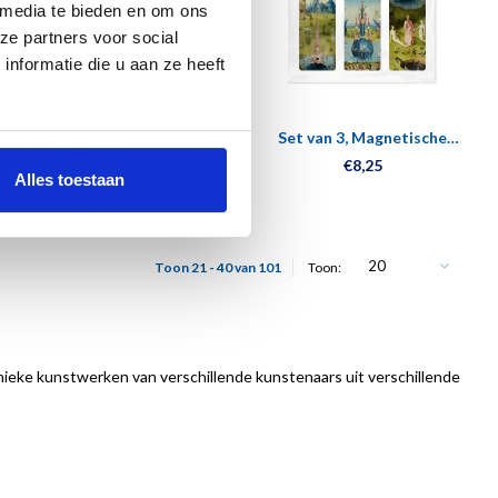
 media te bieden en om ons
ze partners voor social
nformatie die u aan ze heeft
e
Set van 3, Magnetische
Set van 3, Magnetische
boekenleggers, Chinees
boekenleggers, Jheronimus
€8,25
€8,25
Alles toestaan
porselein
Bosch
20
Toon 21 - 40 van 101
Toon:
ieke kunstwerken van verschillende kunstenaars uit verschillende