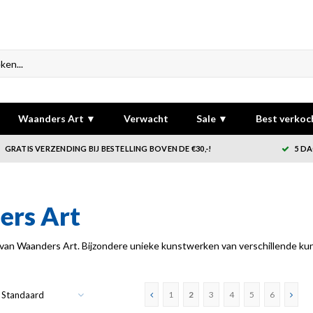
Waanders Art ▼
Verwacht
Sale ▼
Best verkoc
GRATIS VERZENDING BIJ BESTELLING BOVEN DE €30,-!
5 DA
rs Art
an Waanders Art. Bijzondere unieke kunstwerken van verschillende kunst
Standaard
1
2
3
4
5
6