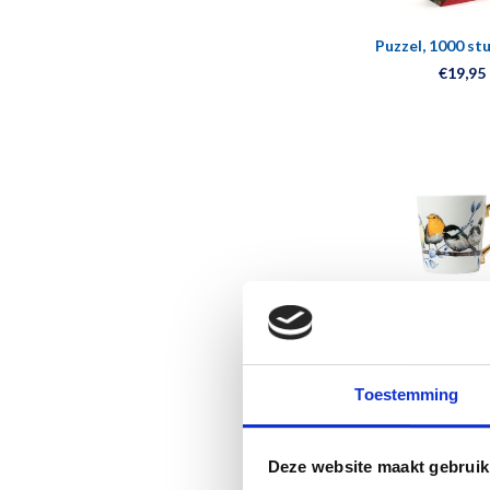
Puzzel, 1000 st
Heem, Bloemst
€19,95
Mok Bosvogels 
blauw - G
€13,95
Toestemming
Deze website maakt gebruik