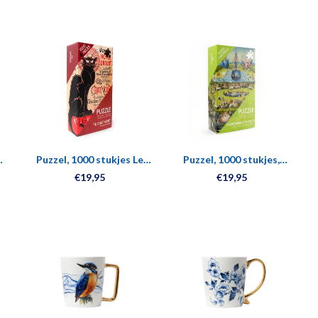
Puzzel, 1000 stukjes Le
Puzzel, 1000 stukjes,
chat Noir, Theophile
Jheronimus Bosch, Tuin der
€19,95
€19,95
Steinlen
Lusten