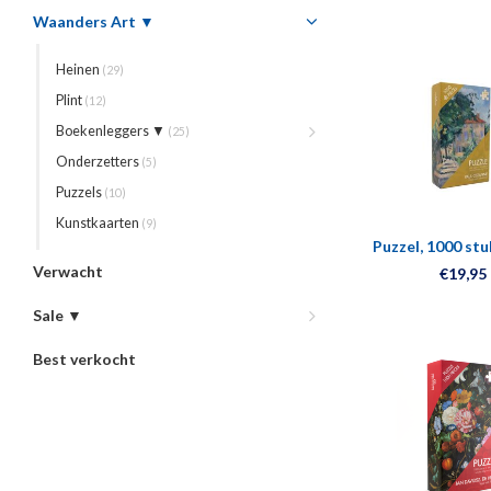
Waanders Art ▼
Heinen
(29)
Plint
(12)
Boekenleggers ▼
(25)
Onderzetters
(5)
Puzzels
(10)
Kunstkaarten
(9)
Puzzel, 1000 stu
Cézanne, Huis 
Verwacht
€19,95
rood da
Sale ▼
Best verkocht