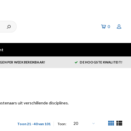
0
ht
GEN PER WEEK BEREIKBAAR!
DE HOOGSTE KWALITEIT!
enaars uit verschillende disciplines.
20
Toon 21 - 40 van 101
Toon: