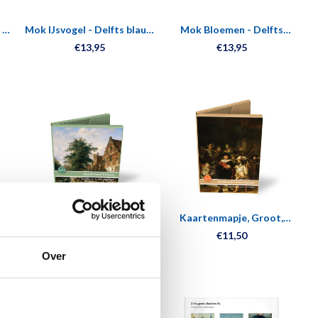
 -
Mok IJsvogel - Delfts blauw
Mok Bloemen - Delfts
- Goud
blauw - Goud
€13,95
€13,95
a
Kaartenmapje, Vierkant,
Kaartenmapje, Groot,
Hollandse grachtenhuizen
Rembrandts
€11,50
€11,50
Meesterwerken
Over