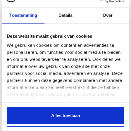
Toestemming
Details
Over
Yoghurtschaaltje Blauw Bloesem -
Gebakschoteltje Blauw Bloesem -
set van 4
set van 4
€49,00
€53,00
Deze website maakt gebruik van cookies
We gebruiken cookies om content en advertenties te
personaliseren, om functies voor social media te bieden
en om ons websiteverkeer te analyseren. Ook delen we
informatie over uw gebruik van onze site met onze
partners voor social media, adverteren en analyse. Deze
partners kunnen deze gegevens combineren met andere
informatie die u aan ze heeft verstrekt of die ze hebben
verzameld op basis van uw gebruik van hun services.
Koffiekop Blauw Vouw set van 4
Koffiekop Blauw Bloesem - set van
4
€45,00
€45,00
Alles toestaan