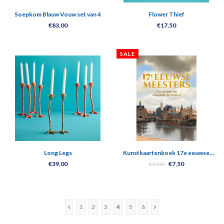
Soepkom Blauw Vouw set van 4
Flower Thief
€83,00
€17,50
SALE
Long Legs
Kunstkaartenboek 17e eeuwse
meesters
€39,00
€7,50
€14,90
1
2
3
4
5
6