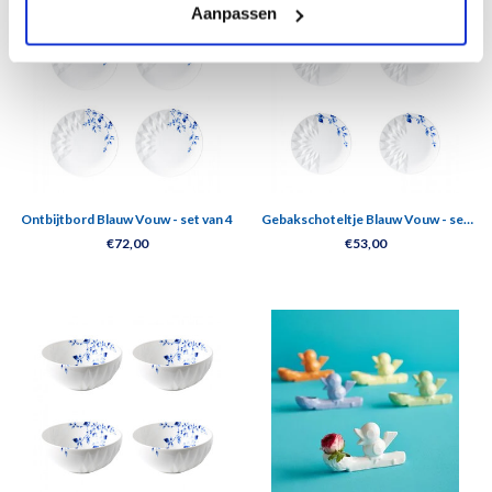
Aanpassen
Ontbijtbord Blauw Vouw - set van 4
Gebakschoteltje Blauw Vouw - set
van 4
€72,00
€53,00