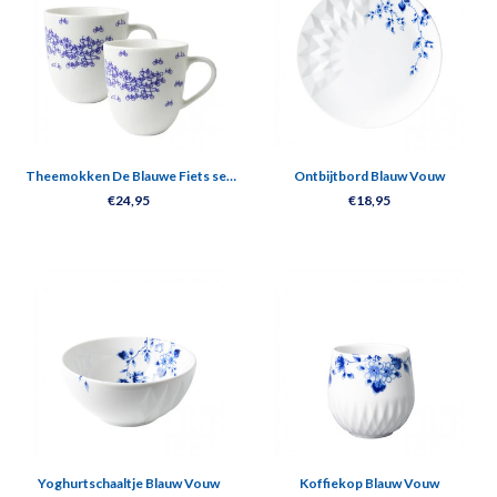
Theemokken De Blauwe Fiets set
Ontbijtbord Blauw Vouw
van 2
€24,95
€18,95
Yoghurtschaaltje Blauw Vouw
Koffiekop Blauw Vouw