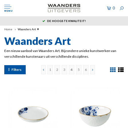
0
MENU
DE HOOGSTE KWALITEIT!
Home
Waanders Art ▼
Waanders Art
Een nieuw aanbod van Waanders Art. Bijzondere unieke kunstwerken van
verschillende kunstenaars uit verschillende disciplines.
Filters
1
2
3
4
5
6