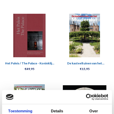
Het Paleis / The Palace - Koninklijk
De kasteeltuinen van het
Paleis Amsterdam
Muiderslot
€49,95
€15,95
Toestemming
Details
Over