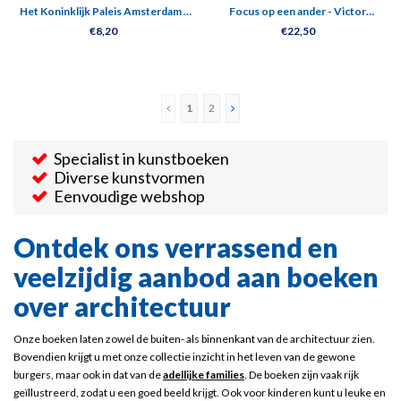
Het Koninklijk Paleis Amsterdam -
Focus op een ander - Victor
400 Jaar stadspaleis
Moussault
€8,20
€22,50
1
2
Specialist in kunstboeken
Diverse kunstvormen
Eenvoudige webshop
Ontdek ons verrassend en
veelzijdig aanbod aan boeken
over architectuur
Onze boeken laten zowel de buiten- als binnenkant van de architectuur zien.
Bovendien krijgt u met onze collectie inzicht in het leven van de gewone
burgers, maar ook in dat van de
adellijke families
. De boeken zijn vaak rijk
geïllustreerd, zodat u een goed beeld krijgt. Ook voor kinderen kunt u leuke en