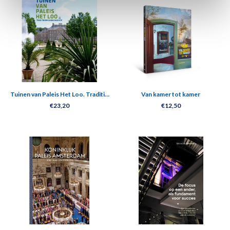
Tuinen van Paleis Het Loo. Traditie
Van kamer tot kamer
en vakmanschap
€23,20
€12,50