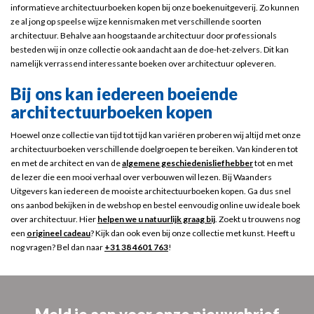
informatieve architectuurboeken kopen bij onze boekenuitgeverij. Zo kunnen
ze al jong op speelse wijze kennismaken met verschillende soorten
architectuur. Behalve aan hoogstaande architectuur door professionals
besteden wij in onze collectie ook aandacht aan de doe-het-zelvers. Dit kan
namelijk verrassend interessante boeken over architectuur opleveren.
Bij ons kan iedereen boeiende
architectuurboeken kopen
Hoewel onze collectie van tijd tot tijd kan variëren proberen wij altijd met onze
architectuurboeken verschillende doelgroepen te bereiken. Van kinderen tot
en met de architect en van de
algemene geschiedenisliefhebber
tot en met
de lezer die een mooi verhaal over verbouwen wil lezen. Bij Waanders
Uitgevers kan iedereen de mooiste architectuurboeken kopen. Ga dus snel
ons aanbod bekijken in de webshop en bestel eenvoudig online uw ideale boek
over architectuur. Hier
helpen we u natuurlijk graag bij
. Zoekt u trouwens nog
een
origineel cadeau
? Kijk dan ook even bij onze collectie met kunst. Heeft u
nog vragen? Bel dan naar
+31 38 4601 763
!