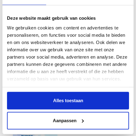
Deze website maakt gebruik van cookies
Muiderslot
The Universe of Amsterdam
We gebruiken cookies om content en advertenties te
€15,95
€19,95
personaliseren, om functies voor social media te bieden
en om ons websiteverkeer te analyseren. Ook delen we
SALE
informatie over uw gebruik van onze site met onze
partners voor social media, adverteren en analyse. Deze
partners kunnen deze gegevens combineren met andere
informatie die u aan ze heeft verstrekt of die ze hebben
verzameld op basis van uw gebruik van hun services.
Alles toestaan
Het universum van Amsterdam
Groene Parels in Overijssel
€19,95
€12,50
€24,50
Aanpassen