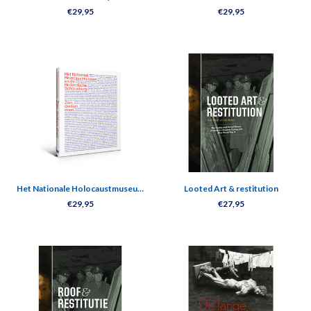
joodse kunsthandelaren 1876 -
and the Hollandsche Schouwburg -
€29,95
€29,95
1995
Observe, reflect, act
Het Nationale Holocaustmuseum
Looted Art & restitution
en de Hollandsche Schouwburg –
€29,95
€27,95
Zien, Denken, Doen