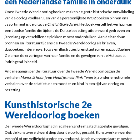
een Nederlandse familie in onderduik
Onze Tweede Wereldoorlog boeken maken de grote historische ontwikkeling
van de oorlog voelbaar. Een van de persoonlijkste WO2 boeken binnen ons
assortiment is de uitgave
Onzichtbare Jaren
. Het boek vertelt het verhaal van
een Joodse familie die tijdens de Duitse bezetting uiteen werd gedreven en
jarenlang op verschillende plekken moest onderduiken. Aan de hand van
bronnen en literatuur tijdens de Tweede Wereldoorlog als brieven,
dagboeken, interviews, foto’s en illustraties brengt auteur en nazaat Daphne
Geismar de ervaringen van haar familie en de gevolgen van de Holocaust
indringend in beeld.
Andere aangrijpende literatuur over de Tweede Wereldoorlog zijn de
verhalen
Mama, ik hoor je
en
Houd je maar flink
. Twee bijzonder emotionele
verhalen over de relatie tussen moeder en kind in een tijd van oorlog en
bezetting.
Kunsthistorische 2e
Wereldoorlog boeken
De Tweede Wereldoorlog had niet alleen grote maatschappelijke gevolgen.
Ook de kunstwereld werd diep door de oorlog geraakt. Kunstwerken werden
geroofd of om veiligheidsredenen verplaatst. Joodse verzamelaars moesten