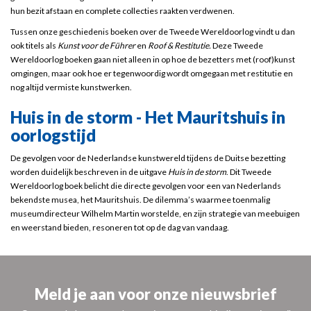
hun bezit afstaan en complete collecties raakten verdwenen.
Tussen onze geschiedenis boeken over de Tweede Wereldoorlog vindt u dan
ook titels als
Kunst voor de Führer
en
Roof & Restitutie
.
Deze Tweede
Wereldoorlog boeken gaan niet alleen in op hoe de bezetters met (roof)kunst
omgingen, maar ook hoe er tegenwoordig wordt omgegaan met restitutie en
nog altijd vermiste kunstwerken.
Huis in de storm - Het Mauritshuis in
oorlogstijd
De gevolgen voor de Nederlandse kunstwereld tijdens de Duitse bezetting
worden duidelijk beschreven in de uitgave
Huis in de storm
. Dit Tweede
Wereldoorlog boek belicht die directe gevolgen voor een van Nederlands
bekendste musea, het
Mauritshuis
. De dilemma’s waarmee toenmalig
museumdirecteur Wilhelm Martin worstelde, en zijn strategie van meebuigen
en weerstand bieden, resoneren tot op de dag van vandaag.
Meld je aan voor onze nieuwsbrief