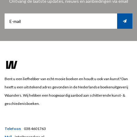
Ontvang de laatste updates, nieuws en aanbiedingen via email
Bent u een liefhebber van echt mooie boeken en houdt u ook van kunst? Dan
heeft u een uitstekend adres gevonden in de Nederlandse boekenuitgeverij
Waanders. Wij hebben een hoogwaardig aanbod aan schitterende kunst- &
geschiedenisboeken.
Telefoon
038 4601763
Mail
info@waanders.nl