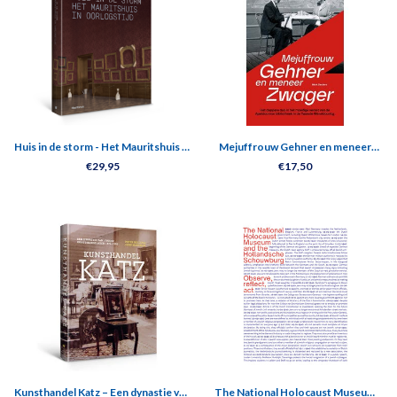
Huis in de storm - Het Mauritshuis in
Mejuffrouw Gehner en meneer
oorlogstijd
Zwager
€29,95
€17,50
Kunsthandel Katz – Een dynastie van
The National Holocaust Museum