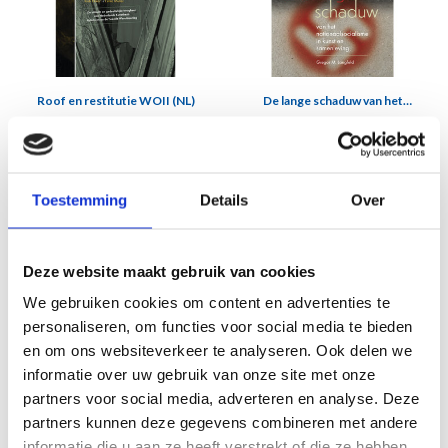
Roof en restitutie WOII (NL)
De lange schaduw van het
nationaalsocialisme in kunst en
€27,95
€17,50
samenleving
SALE
Toestemming
Details
Over
Deze website maakt gebruik van cookies
We gebruiken cookies om content en advertenties te
personaliseren, om functies voor social media te bieden
en om ons websiteverkeer te analyseren. Ook delen we
informatie over uw gebruik van onze site met onze
Mama, ik hoor je - Moeders en
Houd je maar flink - Barre tochten in
partners voor social media, adverteren en analyse. Deze
kinderen in Auschwitz
de Hongerwinter
€12,50
€19,95
€24,95
partners kunnen deze gegevens combineren met andere
informatie die u aan ze heeft verstrekt of die ze hebben