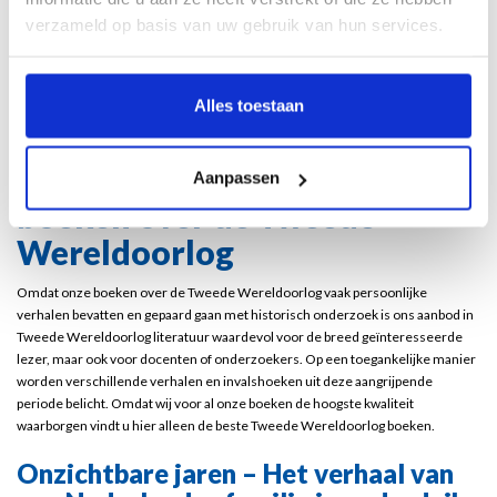
verzameld op basis van uw gebruik van hun services.
Specialist in kunstboeken
Divers assortiment
Alles toestaan
Vóór 16:00 besteld? Vandaag verzonden
Persoonlijke en historische
Aanpassen
boeken over de Tweede
Wereldoorlog
Omdat onze boeken over de Tweede Wereldoorlog vaak persoonlijke
verhalen bevatten en gepaard gaan met historisch onderzoek is ons aanbod in
Tweede Wereldoorlog literatuur waardevol voor de breed geïnteresseerde
lezer, maar ook voor docenten of onderzoekers. Op een toegankelijke manier
worden verschillende verhalen en invalshoeken uit deze aangrijpende
periode belicht. Omdat wij voor al onze boeken de hoogste kwaliteit
waarborgen vindt u hier alleen de beste Tweede Wereldoorlog boeken.
Onzichtbare jaren – Het verhaal van