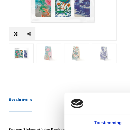
Beschrijving
Toestemming
Set van 3 Magnetische Boekenleggers met afbeeldingen van Chinee