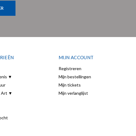
ER
RIEËN
MIJN ACCOUNT
Registreren
enis ▼
Mijn bestellingen
uur
Mijn tickets
 Art ▼
Mijn verlanglijst
ocht