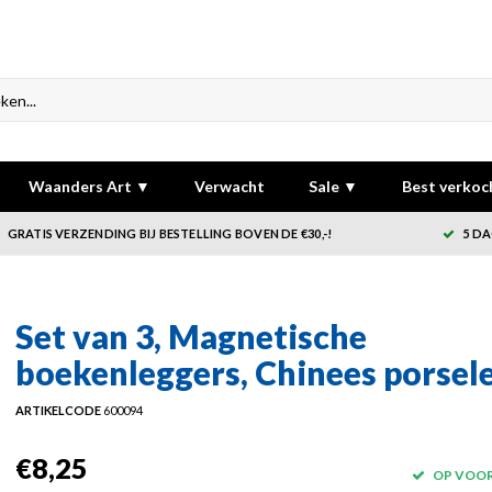
Waanders Art ▼
Verwacht
Sale ▼
Best verkoc
GRATIS VERZENDING BIJ BESTELLING BOVEN DE €30,-!
5 DA
Set van 3, Magnetische
boekenleggers, Chinees porsel
ARTIKELCODE
600094
€8,25
OP VOO