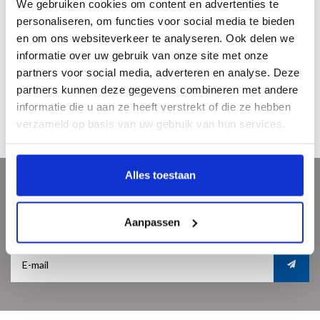
We gebruiken cookies om content en advertenties te
personaliseren, om functies voor social media te bieden
en om ons websiteverkeer te analyseren. Ook delen we
informatie over uw gebruik van onze site met onze
partners voor social media, adverteren en analyse. Deze
Klassieke
Klassieke boekenlegger, Carel
partners kunnen deze gegevens combineren met andere
boekenlegger,Jheronimus Bosch,
Fabritius, Het Puttertje
€2,15
€2,15
informatie die u aan ze heeft verstrekt of die ze hebben
Tuin der Lusten
verzameld op basis van uw gebruik van hun services.
Alles toestaan
Meld je aan voor onze nieuwsbrief
Ontvang de laatste updates, nieuws en aanbiedingen via email
Aanpassen