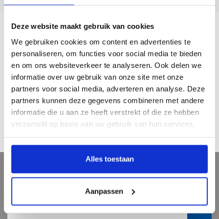
Deze website maakt gebruik van cookies
Beschrijving
We gebruiken cookies om content en advertenties te
personaliseren, om functies voor social media te bieden
en om ons websiteverkeer te analyseren. Ook delen we
Dit kaartenmapje bevat 10 kaarten met 5 verschillende uitvoeringen met
informatie over uw gebruik van onze site met onze
bijbehorende enveloppen. Het thema van deze kaartenset is Vincent van Gogh,
partners voor social media, adverteren en analyse. Deze
met o.a. zijn werk Sterrennacht en zijn zelfportret.
partners kunnen deze gegevens combineren met andere
Set van tien kaarten met enveloppen
informatie die u aan ze heeft verstrekt of die ze hebben
Formaat mapje: 13 x 18 x 1,5 cm
verzameld op basis van uw gebruik van hun services.
Alles toestaan
Meld je aan voor onze nieuwsbrief
Aanpassen
Ontvang de laatste updates, nieuws en aanbiedingen via email