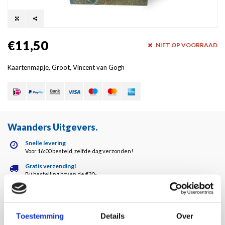
€11,50
NIET OP VOORRAAD
Kaartenmapje, Groot, Vincent van Gogh
Waanders Uitgevers
.
Snelle levering
Voor 16:00 besteld, zelfde dag verzonden!
Gratis verzending!
Bij bestelling boven de €30,-
Waanders kwaliteit!
Altijd de hoogste kwaliteit!
Klantenservice
Toestemming
Details
Over
5 dagen per week bereikbaar!