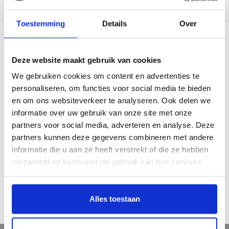
5 dagen per week bereikbaar!
Toestemming
Details
Over
Beschrijving
Deze website maakt gebruik van cookies
We gebruiken cookies om content en advertenties te
Een mooie KUNST-puzzel van hoge kwaliteit, met afbeelding van het
personaliseren, om functies voor social media te bieden
kunstwerk Volkstelling van Bethlehem van Pieter Bruegel de Oude. 1000 stukjes
en om ons websiteverkeer te analyseren. Ook delen we
in een handige klepdoos en inclusief een A4 afbeelding van het kunstwerk.
informatie over uw gebruik van onze site met onze
1000 stukjes
partners voor social media, adverteren en analyse. Deze
partners kunnen deze gegevens combineren met andere
Materiaal: blauw bord
Afmeting puzzel: 44 x 68 cm
informatie die u aan ze heeft verstrekt of die ze hebben
Afmeting doos: 14,5 x 27,3 x 6,6 cm
verzameld op basis van uw gebruik van hun services.
Gewicht: 524 gram
Alles toestaan