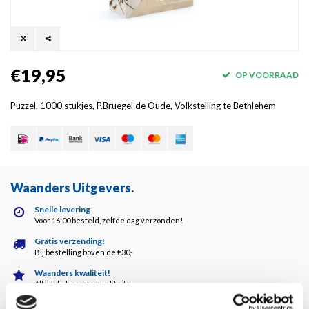
€19,95
OP VOORRAAD
Puzzel, 1000 stukjes, P.Bruegel de Oude, Volkstelling te Bethlehem
Waanders Uitgevers
.
Snelle levering
Voor 16:00 besteld, zelfde dag verzonden!
Gratis verzending!
Bij bestelling boven de €30,-
Waanders kwaliteit!
Altijd de hoogste kwaliteit!
Klantenservice