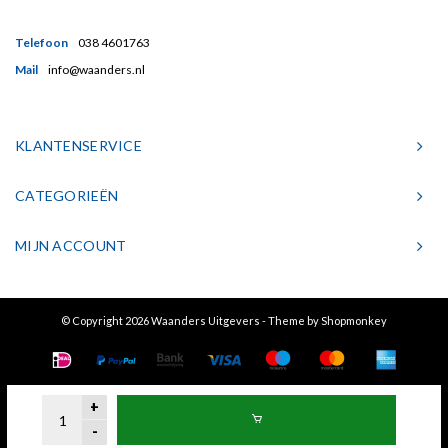
Telefoon
038 4601763
Mail
info@waanders.nl
KLANTENSERVICE
CATEGORIEËN
MIJN ACCOUNT
© Copyright 2026 Waanders Uitgevers - Theme by
Shopmonkey
+
-