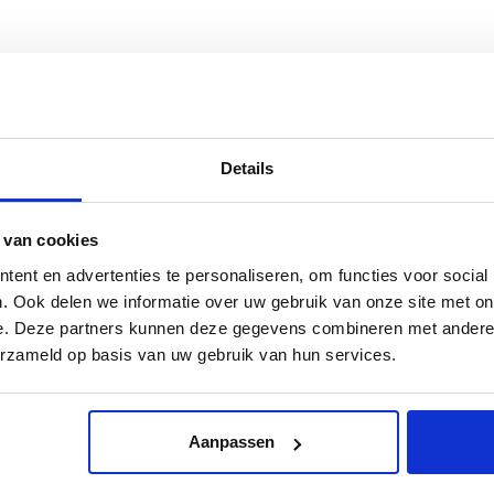
olen in het vergankelijke en imperfecte. Met het serviesgoed Blauw
em kenmerkt zich door klassieke, ronde vormen en zachte
Details
ties goed naar voren. “Normaal gesproken zitten er op Delfts blauw
ithalen en deze plaatsen aan één zijde van het aardewerk. De
 rustige aanblik. En het zorgt ervoor dat de decoratie goed zichtbaar
 van cookies
rd opmaakt, dan plaats je het eten mooi in het midden, zonder dat de
ent en advertenties te personaliseren, om functies voor social
NETRON- EN OVENBESTENDIG.
. Ook delen we informatie over uw gebruik van onze site met on
e. Deze partners kunnen deze gegevens combineren met andere i
erzameld op basis van uw gebruik van hun services.
Aanpassen