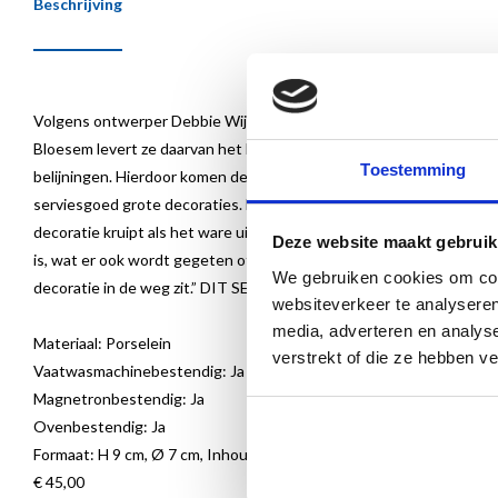
Beschrijving
Volgens ontwerper Debbie Wijskamp ligt er veel schoonheid versch
Bloesem levert ze daarvan het bewijs.Het serviesgoed Blauw Bloes
Toestemming
belijningen. Hierdoor komen de texturen en de Delftsblauwe decora
serviesgoed grote decoraties. Maar ik wilde er juist kleine delen u
decoratie kruipt als het ware uit de rand. Dat geeft het servies een
Deze website maakt gebruik
is, wat er ook wordt gegeten of gedronken. Stel dat je een mooi bo
We gebruiken cookies om cont
decoratie in de weg zit.” DIT SERVIES IS VAATWASSER-, MAG
websiteverkeer te analyseren
media, adverteren en analys
Materiaal: Porselein
verstrekt of die ze hebben v
Vaatwasmachinebestendig: Ja
Magnetronbestendig: Ja
Ovenbestendig: Ja
Formaat: H 9 cm, Ø 7 cm, Inhoud 170 ml
€ 45,00