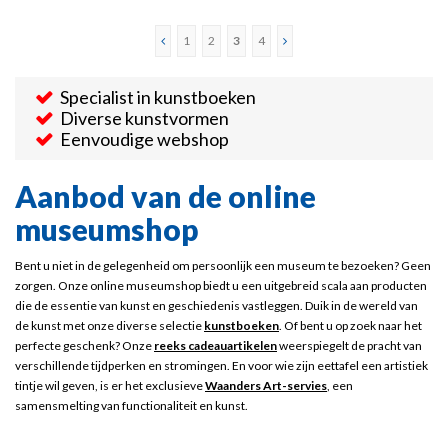
1
2
3
4
Specialist in kunstboeken
Diverse kunstvormen
Eenvoudige webshop
Aanbod van de online
museumshop
Bent u niet in de gelegenheid om persoonlijk een museum te bezoeken? Geen
zorgen. Onze online museumshop biedt u een uitgebreid scala aan producten
die de essentie van kunst en geschiedenis vastleggen. Duik in de wereld van
de kunst met onze diverse selectie
kunstboeken
. Of bent u op zoek naar het
perfecte geschenk? Onze
reeks cadeauartikelen
weerspiegelt de pracht van
verschillende tijdperken en stromingen. En voor wie zijn eettafel een artistiek
tintje wil geven, is er het exclusieve
Waanders Art-servies
, een
samensmelting van functionaliteit en kunst.