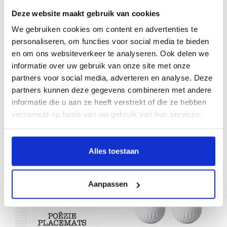
€72,00
€18,95
Deze website maakt gebruik van cookies
We gebruiken cookies om content en advertenties te
personaliseren, om functies voor social media te bieden
en om ons websiteverkeer te analyseren. Ook delen we
informatie over uw gebruik van onze site met onze
partners voor social media, adverteren en analyse. Deze
partners kunnen deze gegevens combineren met andere
informatie die u aan ze heeft verstrekt of die ze hebben
verzameld op basis van uw gebruik van hun services.
Gebakschoteltje Blauw Vouw - set
Gebakschoteltje Blauw Vouw
van 4
€53,00
Alles toestaan
€13,95
Aanpassen