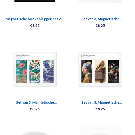
Magnetische boekenlegger, set van
Set van 3, Magnetische
3, Klimt: Kus, Boom, Slangen
boekenleggers, Jheronimus Bosch
€8,25
€8,25
Set van 3, Magnetische
Set van 3, Magnetische
boekenleggers, Chinees porselein
boekenleggers, Mauritshuis
€8,25
€8,25