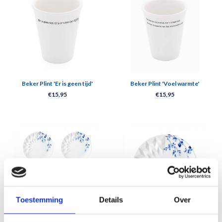
Beker Plint 'Er is geen tijd'
Beker Plint 'Voel warmte'
€15,95
€15,95
Toestemming
Details
Over
Ontbijtbord Blauw Vouw - set van 4
Ontbijtbord Blauw Vouw