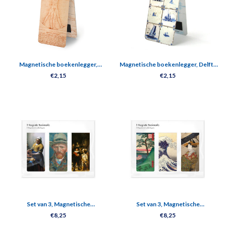
Magnetische boekenlegger,
Magnetische boekenlegger, Delfts
Leonardo Da Vinci, Mens van
blauwe tegels
€2,15
€2,15
Vitruvius
Set van 3, Magnetische
Set van 3, Magnetische
boekenleggers, Rijksmuseum
boekenleggers , Japan
€8,25
€8,25