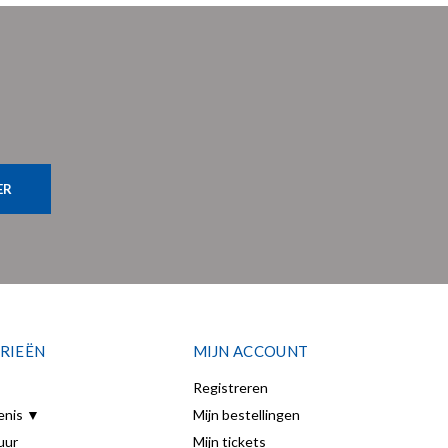
ER
RIEËN
MIJN ACCOUNT
Registreren
enis ▼
Mijn bestellingen
uur
Mijn tickets