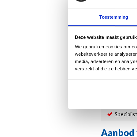
Toestemming
Deze website maakt gebruik
Mok IJsvogel - De
We gebruiken cookies om cont
- Goud
€13,95
websiteverkeer te analyseren
media, adverteren en analys
verstrekt of die ze hebben v
Nieuwste product
Specialis
Aanbod 