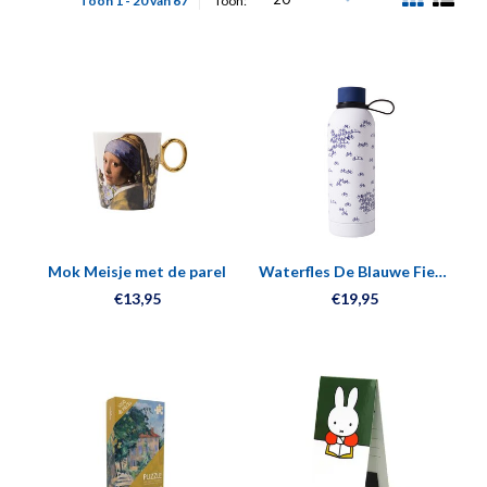
Toon 1 - 20 van 67
Toon:
Mok Meisje met de parel
Waterfles De Blauwe Fiets
- Geïsoleerd - RVS - 500 ml
€13,95
€19,95