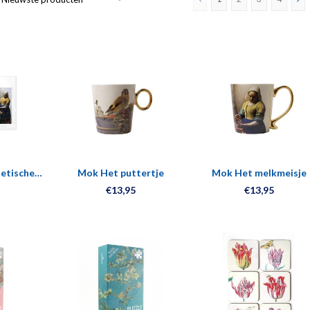
netische
Mok Het puttertje
Mok Het melkmeisje
Johannes
€13,95
€13,95
r