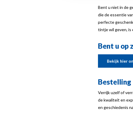
Bent u niet in de
die de essentie va
perfecte geschen
tintje wil geven, i
Bent u op 
Bekijk hier 
Bestelling
Verrijk uzelf of v
de kwaliteit en ex
en geschiedenis na