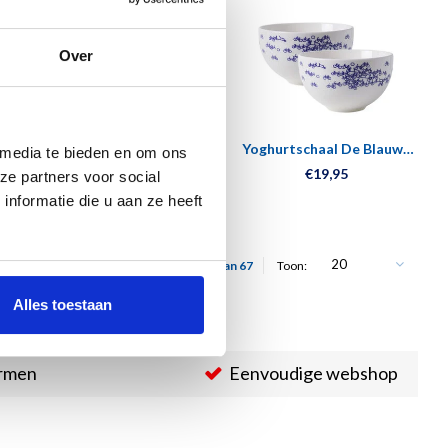
Over
Puzzel, 1000 stukjes
Yoghurtschaal De Blauwe
 media te bieden en om ons
Charley Toorop, Vaas met
Fiets 2 stuks
€19,95
€19,95
ze partners voor social
bloemen tegen muur
nformatie die u aan ze heeft
20
Toon 1 - 20 van 67
Toon:
Alles toestaan
ormen
Eenvoudige webshop