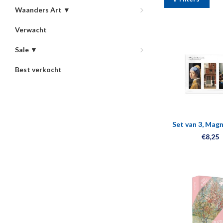
Waanders Art ▼
Verwacht
Sale ▼
Best verkocht
Set van 3, Mag
boekenleggers, 
€8,25
Vermee