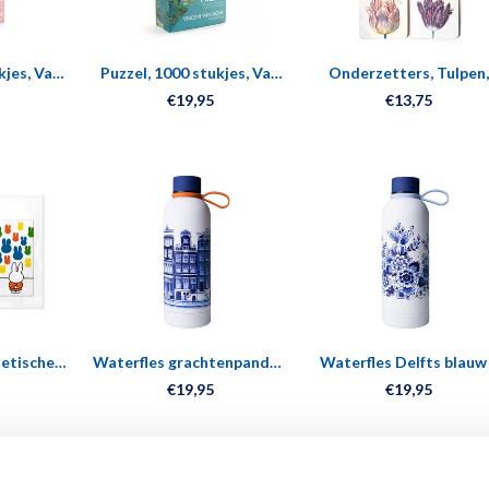
kjes, Van
Puzzel, 1000 stukjes, Van
Onderzetters, Tulpen,
loesem
Gogh, Amandelbloesem
Marrel
€19,95
€13,75
netische
Waterfles grachtenpanden
Waterfles Delfts blauw
ijntje in
- Geïsoleerd - RVS - 500 ml
Geïsoleerd - RVS - 500 
€19,95
€19,95
um