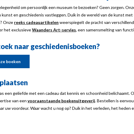
 gelegenheid om persoonlijk een museum te bezoeken? Geen zorgen. Onz
n kunst en geschiedenis vastleggen. Duik in de wereld van de kunst met
k? Onze
reeks cadeauartikelen
weerspiegelt de pracht van verschillende
s er het exclusieve
Waanders Art-servies
, een samensmelting van functio
zoek naar geschiedenisboeken?
onze boeken
 plaatsen
erras een geliefde met een cadeau dat kennis en schoonheid belichaamt.
pertise van een
vooraanstaande boekenuitgeverij
. Bestellen is eenvo
ar uw voordeur. Waar wacht u nog op? Duik in het verleden, het heden