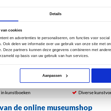
Details
 van cookies
lfts blauw
Puzzel, 1000 stukjes Le
Puzzel, 1000 stukjes
ent en advertenties te personaliseren, om functies voor social
chat Noir, Theophile
Vogelpracht, Teylers
€19,95
€19,95
. Ook delen we informatie over uw gebruik van onze site met on
Steinlen
Museum
e. Deze partners kunnen deze gegevens combineren met andere i
erzameld op basis van uw gebruik van hun services.
en
1
2
3
4
Aanpassen
t in kunstboeken
Diverse kunstv
van de online museumshop