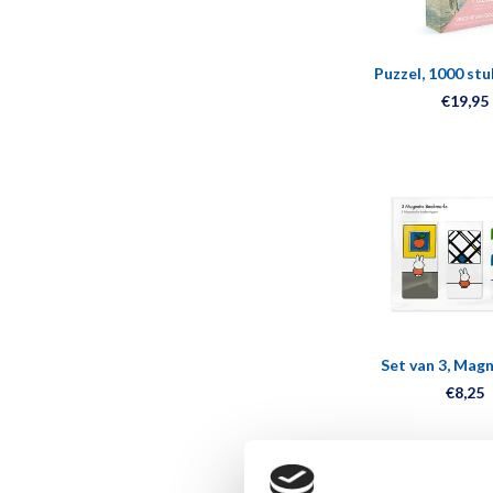
Puzzel, 1000 stu
Gogh, Perzikb
€19,95
Set van 3, Mag
boekenleggers, N
€8,25
het muse