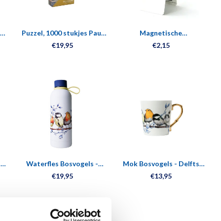
Puzzel, 1000 stukjes Paul
Magnetische
Cézanne, Huis met een
Boekenlegger, Nijntje leest
€19,95
€2,15
rood dak
 -
Waterfles Bosvogels -
Mok Bosvogels - Delfts
ml
Geïsoleerd - RVS - 500 ml
blauw - Goud
€19,95
€13,95