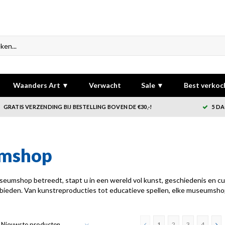
Waanders Art ▼
Verwacht
Sale ▼
Best verkoc
GRATIS VERZENDING BIJ BESTELLING BOVEN DE €30,-!
5 DA
mshop
umshop betreedt, stapt u in een wereld vol kunst, geschiedenis en cult
n bieden. Van kunstreproducties tot educatieve spellen, elke museumshop 
Nieuwste producten
1
2
3
4