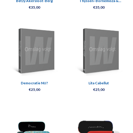
Betzy Akersloot-Berg
Thyssen–Bornemisza &
Mauritshuis
€35,00
€35,00
Democratie NU?
Lita Cabellut
€25,00
€25,00