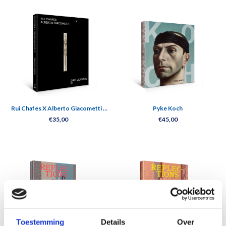
Rui Chafes X Alberto Giacometti -
Pyke Koch
Gris Vide Cris III
€35,00
€45,00
Toestemming
Details
Over