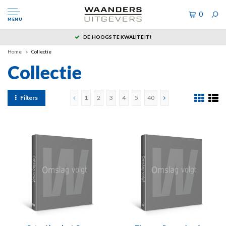
0
MENU
DE HOOGSTE KWALITEIT!
Home
Collectie
Collectie
Filters
1
2
3
4
5
40