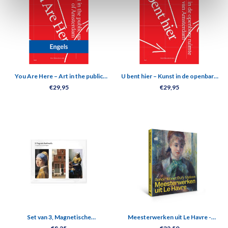
You Are Here – Art in the public
U bent hier – Kunst in de openbare
spaces of Amsterdam
ruimte in Amsterdam
€29,95
€29,95
Set van 3, Magnetische
Meesterwerken uit Le Havre -
boekenleggers, Johannes Vermeer
Renoir, Monet, Matisse en Dufy