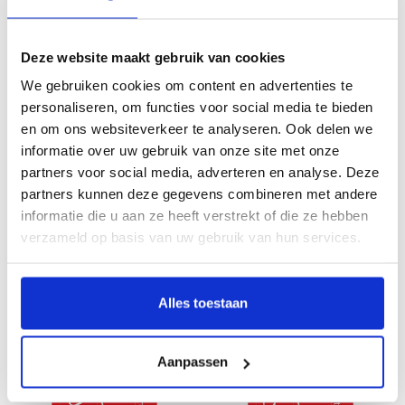
Reflections on Fashion ENG
Reflections on Fashion NL
Deze website maakt gebruik van cookies
€39,95
€39,95
We gebruiken cookies om content en advertenties te
personaliseren, om functies voor social media te bieden
en om ons websiteverkeer te analyseren. Ook delen we
informatie over uw gebruik van onze site met onze
partners voor social media, adverteren en analyse. Deze
partners kunnen deze gegevens combineren met andere
informatie die u aan ze heeft verstrekt of die ze hebben
verzameld op basis van uw gebruik van hun services.
Sam Drukker – De ouder wordende
Charley Toorop en Pyke Koch
Alles toestaan
mens
€29,95
€34,95
Aanpassen