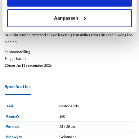
met Parijs. De stad dankte haar aantrekkingskracht niet alleen aan de
bedrijvigheid van de haven, maar ook aan de unieke atmosfeer van licht en zee
aan de monding van de Seine. Kunstenaars als Eugène Boudin, Claude Monet,
Aanpassen
Raoul Dufy en Othon Friesz werden er opgeleid, terwijl anderen vanuit Parijs de
laatste ontwikkelingen meebrachten. Gesteund door vermogende
havenbaronnen ontstond er een levendig kunstklimaat waarin vernieuwing kon
bloeien.
Tentoonstelling
Singer, Laren
20 mei t/m 13 september 2026
Specificaties
Taal
Nederlands
Pagina's
160
Formaat
23 x 28 cm
Bindwijze
Gebonden