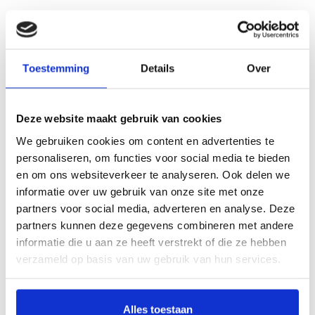
Klik hier om het boek beter te bekijken
Toestemming
Details
Over
Beschrijving
Meesterwerken uit Le Havre - Renoir,
Deze website maakt gebruik van cookies
Monet, Matisse en Dufy
We gebruiken cookies om content en advertenties te
Door Michel Debris
personaliseren, om functies voor social media te bieden
en om ons websiteverkeer te analyseren. Ook delen we
De Normandische kunstenaarsstad Le Havre was een broedplaats voor
informatie over uw gebruik van onze site met onze
vooruitstrevende ideeën en de bakermat van een van de meest geliefde
partners voor social media, adverteren en analyse. Deze
kunststromingen ter wereld, het impressionisme. Het is dan ook niet vreemd dat
partners kunnen deze gegevens combineren met andere
in deze stad in de negentiende eeuw een museum werd opgericht dat vandaag
de dag een van de mooiste verzamelingen van het Franse impressionisme
informatie die u aan ze heeft verstrekt of die ze hebben
herbergt: Musée d’art moderne André Malraux (MuMa Le Havre). In
verzameld op basis van uw gebruik van hun services.
Meesterwerken uit Le Havre ontdekt u een selectie topstukken. In de
negentiende eeuw groeide Le Havre uit tot een belangrijk knooppunt van handel
en uitwisseling, dankzij de internationale scheepvaart en de spoorverbinding
Alles toestaan