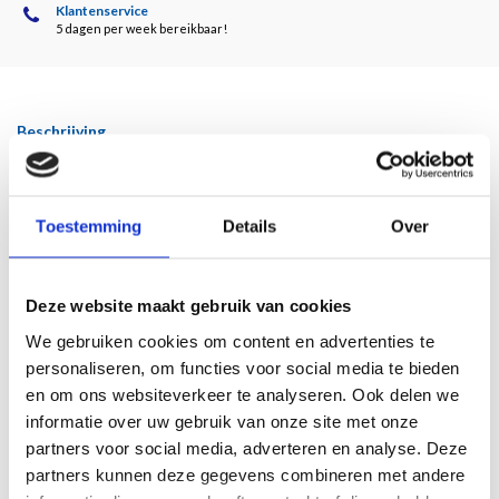
Klantenservice
5 dagen per week bereikbaar!
Beschrijving
Reflections on Fashion NL
Toestemming
Details
Over
Verschijnt 4 juli 2026
Door Madelief Hohé e.a.
Deze website maakt gebruik van cookies
Reflecties over 75 jaar modecollectie:
We gebruiken cookies om content en advertenties te
heden, verleden en toekomst met mode van de 17de eeuw tot nu en ontwerpen.
personaliseren, om functies voor social media te bieden
Tentoonstelling
en om ons websiteverkeer te analyseren. Ook delen we
Kunstmuseum Den Haag
informatie over uw gebruik van onze site met onze
4 juli t/m 3 januari 2027
partners voor social media, adverteren en analyse. Deze
You can order the english version
here
partners kunnen deze gegevens combineren met andere