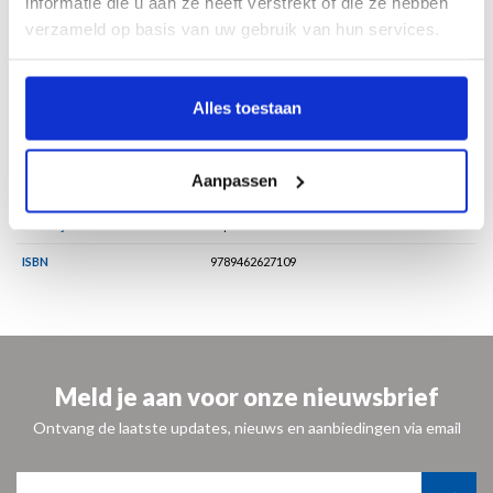
informatie die u aan ze heeft verstrekt of die ze hebben
verzameld op basis van uw gebruik van hun services.
Specificaties
Alles toestaan
Taal
Nederlands
Pagina's
240
Aanpassen
Formaat
24 x 30 cm
Bindwijze
Paperback
ISBN
9789462627109
Meld je aan voor onze nieuwsbrief
Ontvang de laatste updates, nieuws en aanbiedingen via email