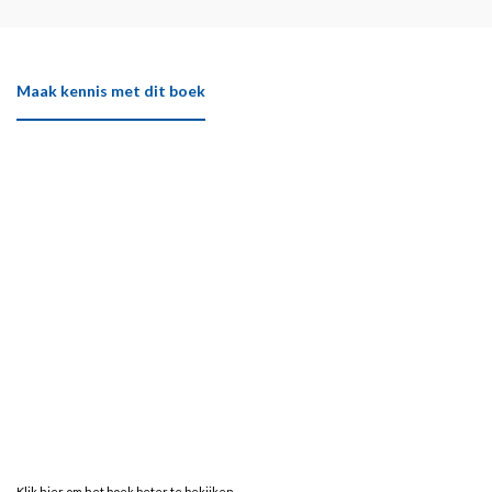
Maak kennis met dit boek
Klik hier om het boek beter te bekijken