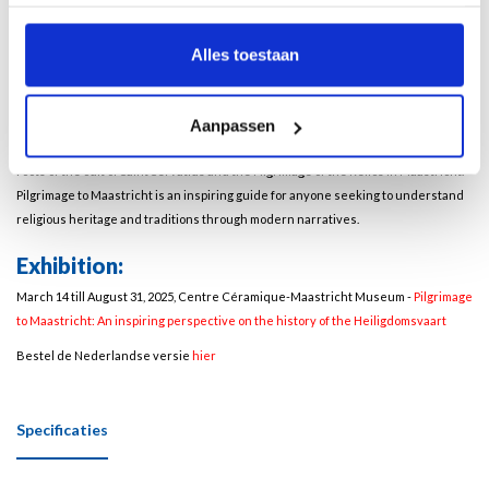
souvenirs that were distributed throughout Europe in the Middle Ages.
The authors also take a deeper look at the two treasuries in Maastricht where
Alles toestaan
priceless relics are kept, the iconography of the key of Saint Servatius in regional
sculpture, and what medieval charters signified for pilgrims. The book ends with
the story of Maastricht’s four devotions, the holy statues that reflect the city’s
Aanpassen
turbulent history, and its many changes of power. This book reveals the deep
roots of the cult of Saint Servatius and the Pilgrimage of the Relics in Maastricht.
Pilgrimage to Maastricht is an inspiring guide for anyone seeking to understand
religious heritage and traditions through modern narratives.
Exhibition:
March 14 till August 31, 2025, Centre Céramique-Maastricht Museum -
Pilgrimage
to Maastricht: An inspiring perspective on the history of the Heiligdomsvaart
Bestel de Nederlandse versie
hier
Specificaties