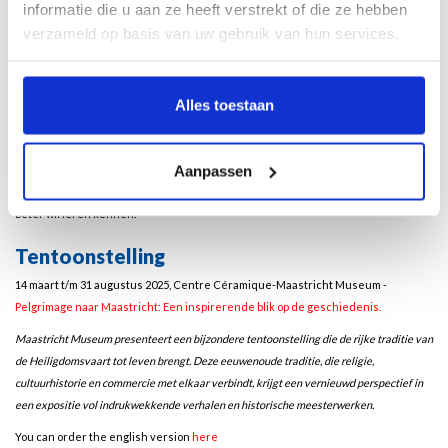
informatie die u aan ze heeft verstrekt of die ze hebben
Daarnaast gaan de auteurs dieper in op de twee Maastrichtse schatkamers als
verzameld op basis van uw gebruik van hun services.
bewaarplaats van kostbare relieken, de iconografie van de sleutel van Sint
Servaas in regionale beeldhouwkunst, en de betekenis van middeleeuwse
oorkonden voor pelgrims. Het boek sluit af met het verhaal van de vier
Alles toestaan
Stadsdevoties, de heilige beelden die de turbulente stadsgeschiedenis met zijn
vele machtswisselingen weerspiegelen. Dit boek laat zien hoe diep de tradities
van de verering van Sint Servaas en de Heiligdomsvaart geworteld zijn in
Aanpassen
Maastricht. Pelgrimage naar Maastricht is een inspirerende gids voor iedereen
die het religieuze erfgoed en zijn tradities aan de hand van moderne verhalen
beter wil leren kennen.
Tentoonstelling
14 maart t/m 31 augustus 2025, Centre Céramique-Maastricht Museum -
Pelgrimage naar Maastricht: Een inspirerende blik op de geschiedenis.
Maastricht Museum presenteert een bijzondere tentoonstelling die de rijke traditie van
de Heiligdomsvaart tot leven brengt. Deze eeuwenoude traditie, die religie,
cultuurhistorie en commercie met elkaar verbindt, krijgt een vernieuwd perspectief in
een expositie vol indrukwekkende verhalen en historische meesterwerken.
You can order the english version
here