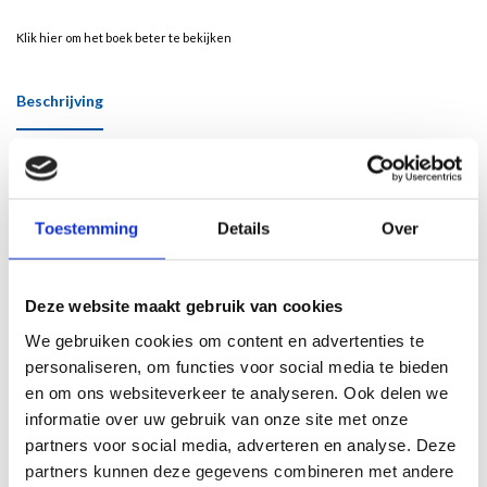
Klik hier om het boek beter te bekijken
Beschrijving
Pelgrimage naar Maastricht
De verering van Sint Servaas en de Heiligdomsvaart
Toestemming
Details
Over
Maastricht is al eeuwenlang een vooraanstaande pelgrimsstad, waar de
Heiligdomsvaart elke zeven jaar meer dan honderdvijftigduizend bezoekers
trekt. De verering van Sint Servaas, de heilige schatten van de Sint-Servaas- en
Onze-Lieve-Vrouwebasiliek en de vier bijzondere Stadsdevoties geven
Deze website maakt gebruik van cookies
Maastricht een unieke plaats binnen een eeuwenoude pelgrimstraditie.
We gebruiken cookies om content en advertenties te
Pelgrimage naar Maastricht brengt de rijke, religieuze geschiedenis van de stad
personaliseren, om functies voor social media te bieden
tot leven met verhalen en geïllustreerde artikelen van gelauwerde auteurs en
en om ons websiteverkeer te analyseren. Ook delen we
specialisten. Het boek belicht de avontuurlijke pelgrimstocht van de Delftse
informatie over uw gebruik van onze site met onze
Arent Willemsz in 1525 naar het Heilig Land, de betekenis van het graf van de
partners voor social media, adverteren en analyse. Deze
heilige Servaas voor Maastricht als pelgrimsstad, en de pelgrimssouvenirs die in
partners kunnen deze gegevens combineren met andere
de middeleeuwen over heel Europa verspreid raakten.