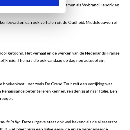
van Rijn, maar ook minder bekende namen als Wybrand Hendrik en
ken bevatten dan ook verhalen uit de Oudheid, Middeleeuwen of
hool getoond. Het verhaal en de werken van de Nederlands-Franse
gelijkheid. Thema’s die ook vandaag de dag nog actueel zijn.
de boekenkast - net zoals De Grand Tour zelf een verrijking was
enaissance beter te leren kennen, reisden zij af naar Italië. Een
vroeger.
huis in lijn
.
Deze uitgave staat ook wel bekend als de allereerste
830. Het bleef bijna een halve eeuw de enige beredeneerde