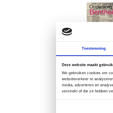
Onderweg naar 
Toestemming
€23,95
Deze website maakt gebruik
Nieuwste product
We gebruiken cookies om cont
websiteverkeer te analyseren
media, adverteren en analys
verstrekt of die ze hebben v
Specialis
In het aanbod oude