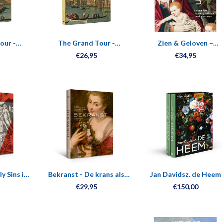
our -
The Grand Tour -
Zien & Geloven –
Italy
Bestemming Italië
Zintuigelijke ervaring in
€26,95
€34,95
late middeleeuwen
y Sins in
Bekranst - De krans als
Jan Davidsz. de Heem
Day
symbool in de zeventiende-
€29,95
€150,00
eeuwse schilderkunst