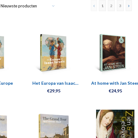
Nieuwste producten
1
2
3
 Europe
Het Europa van Isaac
At home with Jan Stee
Israels
€29,95
€24,95