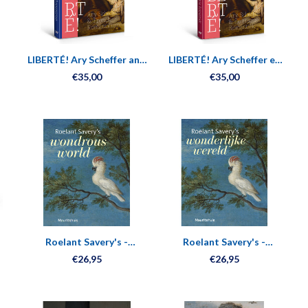
LIBERTÉ! Ary Scheffer and
LIBERTÉ! Ary Scheffer en
 de
French Romantiscism
de Franse Romantiek
€35,00
€35,00
Roelant Savery's -
Roelant Savery's -
Wondrous world
Wonderlijke wereld
€26,95
€26,95