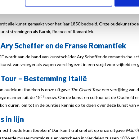
 vindt u boeken over grote namen als Johannes Vermeer en Rembrandt 
rdt alle kunst gemaakt voor het jaar 1850 bedoeld. Onze oudekunstboe
kunststromingen als Barok, Rococo of Romantiek.
 Ary Scheffer en de Franse Romantiek
TÉ
wordt aan de hand van kunstschilder Ary Scheffer de romantische sc
kunst van vroeger als wapen werd ingezet in een strijd voor vrijheid en 
Tour – Bestemming Italië
van oudekunstboeken is onze uitgave
The Grand Tour
een verrijking van 
de
nge mannen uit de 18
eeuw. Om de kunst en cultuur uit de Oudheid en R
n kon duren, om tot in de puntjes kennis op te doen over deze kunst van 
 in lijn
r echt oude kunstboeken? Dan komt u al snel uit op onze uitgave
Maurits
ustreerde museumcatalogus en verscheen in vier delen tussen 1826 en 1