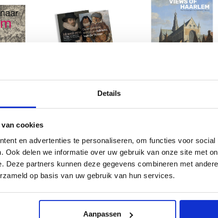
Bentheim
Pakket Adriaen van de
Views of Haarlem
Venne (1590-1662)
Details
€69,95
€19,95
 van cookies
en
1
2
3
ent en advertenties te personaliseren, om functies voor social
. Ook delen we informatie over uw gebruik van onze site met on
e. Deze partners kunnen deze gegevens combineren met andere i
erzameld op basis van uw gebruik van hun services.
t in kunstboeken
Divers assortiment
kunstboeken van Waanders Uitgevers vindt u een prachtig en uitgebrei
Aanpassen