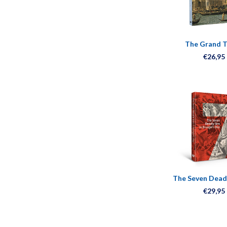
The Grand T
Destination 
€26,95
The Seven Deadl
Bruegel's 
€29,95