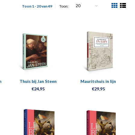
20
Toon 1 - 20 van 49
Toon:
n
Thuis bij Jan Steen
Mauritshuis in lijn
€24,95
€29,95