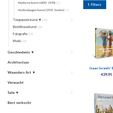
Moderne kunst (1850 - 1970)
(77)
Filters
Hedendaagse kunst (1970 - heden)
(75)
Toegepaste kunst ▼
(23)
Beeldhouwkunst
(24)
Fotografie
(19)
Mode
(22)
Geschiedenis ▼
Architectuur
Isaac Israels'
Waanders Art ▼
€29,95
Verwacht
Sale ▼
Best verkocht