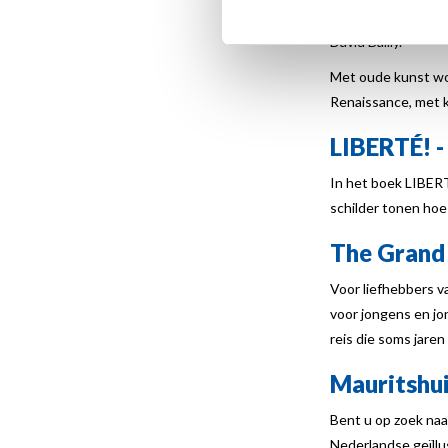
Tussen ons aanbod
David Bailly.
Met oude kunst wo
Renaissance, met 
LIBERTÉ! -
In het boek
LIBER
schilder tonen hoe 
The Grand 
Voor liefhebbers 
voor jongens en jo
reis die soms jare
Mauritshuis
Bent u op zoek naa
Nederlandse geïll