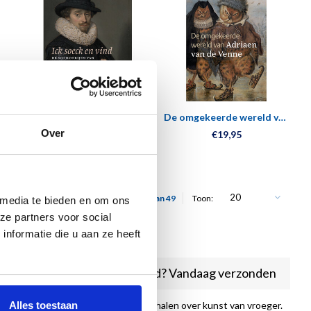
Ick soeck en vind – De
De omgekeerde wereld van
schilderijen van Adriaen
Adriaen van de Venne
Over
€59,95
€19,95
van de Venne
20
Toon 1 - 20 van 49
Toon:
 media te bieden en om ons
ze partners voor social
nformatie die u aan ze heeft
Vóór 16:00 besteld? Vandaag verzonden
d overzicht van kunstwerken en verhalen over kunst van vroeger.
Alles toestaan