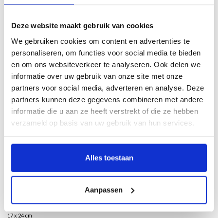
Klik hier om het boek beter te bekijken
Deze website maakt gebruik van cookies
Beschrijving
We gebruiken cookies om content en advertenties te
personaliseren, om functies voor social media te bieden
en om ons websiteverkeer te analyseren. Ook delen we
Door Rudy Jos Beerens, Yvonne Bleyerveld, Edwin Buijsen, Lisanne Den Hartog
informatie over uw gebruik van onze site met onze
& Caroline van Santen.
partners voor social media, adverteren en analyse. Deze
In 2023 is het 400 jaar geleden dat de
Zeevsche Nachtegael
verscheen. Deze
partners kunnen deze gegevens combineren met andere
ambitieuze dichtbundel bevat werk van voornamelijk in Zeeland wonende
informatie die u aan ze heeft verstrekt of die ze hebben
dichters. Adriaen van de Venne levert, zowel in woord als in beeld, een
verzameld op basis van uw gebruik van hun services.
belangrijke bijdrage aan deze uitgave. Dit jubileum is voor het Zeeuws Museum
aanleiding om de eerste grote monografische tentoonstelling over deze
veelzijdige kunstenaar te organiseren, met ruim 100 bruiklenen uit binnen- en
Alles toestaan
buitenland. In dit begeleidende boek komen alle aspecten van zijn
kunstenaarschap aan bod aan de hand van ruim 45 werken. Van ontwerpen voor
boekillustraties tot een wandtapijt van bijna acht meter breed.
Aanpassen
Nederlands
17 x 24 cm