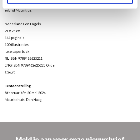
schilderde hij de legendarische dodo, de uitgestorven vogel van het Afrikaanse
eiland Mauritius.
Nederlands en Engels
21 x 26 cm
144 pagina's
100 illustraties
luxe paperback
NL
ISBN 9789462625211
ENG ISBN 9789462625228
Order
€ 26,95
Tentoonstelling
8 februari t/m 20 mei 2024
Mauritshuis, Den Haag
Meld je aan voor onze nieuwsbrief