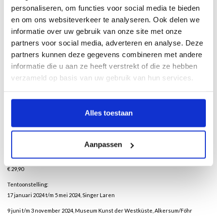
Germany and the Netherlands, including important representatives of the
personaliseren, om functies voor social media te bieden
movement such as Anna Ancher, Lovis Corinth, Isaac Israels, Johan Barthold
en om ons websiteverkeer te analyseren. Ook delen we
Jongkind, Peder Severin Krøyer, Max Liebermann and Max Slevogt. A selection of
informatie over uw gebruik van onze site met onze
highlights from the collections of three museums showcases the individual
partners voor social media, adverteren en analyse. Deze
varieties of ‘Northern Impressionism’. The catalogue accompanies the touring
partners kunnen deze gegevens combineren met andere
exhibition of the same name, a cooperation between the Museum Singer Laren,
informatie die u aan ze heeft verstrekt of die ze hebben
the Museum Kunst der Westküste, Alkersum/Föhr, and the Landesmuseum
verzameld op basis van uw gebruik van hun services.
Hannover.
Nederlands/Engels
23 x 28 cm
Alles toestaan
176 pagina’s
ca. 150 illustraties
Luxe paperback
Aanpassen
ISBN NL/ENG: 9789462625303
ISBN DTS/ENG: 9789462625310
Bestellung
€ 29,90
Tentoonstelling:
17 januari 2024 t/m 5 mei 2024, Singer Laren
9 juni t/m 3 november 2024, Museum Kunst der Westküste, Alkersum/Föhr