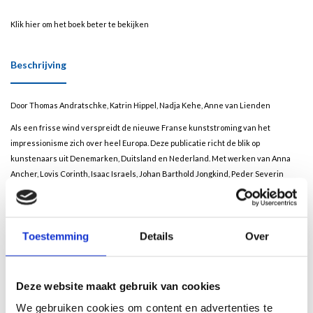
Klik hier om het boek beter te bekijken
Beschrijving
Door Thomas Andratschke, Katrin Hippel, Nadja Kehe, Anne van Lienden
Als een frisse wind verspreidt de nieuwe Franse kunststroming van het
impressionisme zich over heel Europa. Deze publicatie richt de blik op
kunstenaars uit Denemarken, Duitsland en Nederland. Met werken van Anna
Ancher, Lovis Corinth, Isaac Israels, Johan Barthold Jongkind, Peder Severin
Krøyer, Max Liebermann, Max Slevogt en vele anderen. De selectie van
schilderijen, afkomstig uit drie museumverzamelingen, presenteert de
stijlvarianten die onder de noemer ‘Impressionisme van het noorden’ vallen. De
Toestemming
Details
Over
catalogus hoort bij de gelijknamige reizende tentoonstelling, een samenwerking
tussen het Museum Singer Laren, het Museum Kunst der Westküste,
Alkersum/Föhr, en het Landesmuseum Hannover.
Deze website maakt gebruik van cookies
The new French art movement known as ‘impressionism’ blew through Europe
like ‘a breath of fresh air’. This publication focuses on artists from Denmark,
We gebruiken cookies om content en advertenties te