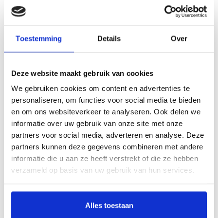
Beschrijving
Toestemming
Details
Over
Thomas Andratschke, Katrin Hippel, Nadja Kehe, Anne van Lienden
Wie ein frischer Wind – so wurde unter Künstlern die Stilrichtung des
Deze website maakt gebruik van cookies
Impressionismus empfunden, die von Frankreich ausging und sich rasch in
We gebruiken cookies om content en advertenties te
Europa verbreitete. Diese Publikation nimmt Impressionisten aus Dänemark,
personaliseren, om functies voor social media te bieden
Deutschland und den Niederlanden in den Blick – unter ihnen bedeutende
en om ons websiteverkeer te analyseren. Ook delen we
Vertreter wie Anna Ancher, Lovis Corinth, Isaac Israels, Johan Barthold Jongkind,
informatie over uw gebruik van onze site met onze
Peder Severin Krøyer, Max Liebermann und Max Slevogt. Die Gemäldeauswahl
partners voor social media, adverteren en analyse. Deze
dreier Museumssammlungen offenbart die individuellen Spielarten, die unter
partners kunnen deze gegevens combineren met andere
dem Oberbegriff ,,Impressionismus im Norden’’ zusammengefasst werden
informatie die u aan ze heeft verstrekt of die ze hebben
können. Der Katalog begleitet die gleichnamige Wanderausstellung, eine
Kooperation zwischen dem Museum Singer Laren, dem Museum Kunst der
verzameld op basis van uw gebruik van hun services.
Westküste, Alkersum/Föhr, und dem Landesmuseum Hannover.
The new French art movement known as ‘impressionism’ blew through Europe
Alles toestaan
like ‘a breath of fresh air’. This publication focuses on artists from Denmark,
Germany and the Netherlands, including important representatives of the