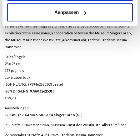
movement such as Anna Ancher, Lovis Corinth, Isaac Israels, Johan Barthold
Aanpassen
Jongkind, Peder Severin Krøyer, Max Liebermann and Max Slevogt. A selection of
highlights from the collections of three museums showcases the individual
varieties of ‘Northern Impressionism’. The catalogue accompanies the touring
exhibition of the same name, a cooperation between the Museum Singer Laren,
the Museum Kunst der Westküste, Alkersum/Föhr, and the Landesmuseum
Hannover.
Duits/Engels
23 x 28 cm
176 pagina’s
Luxe paperback
ISBN NL/ENG: 9789462625303
bestel
ISBN DTS/ENG: 9789462625310
€ 29,90
Ausstellungen:
17. Januar 2024 t/m 5. Mai 2024, Singer Laren (NL)
9. Juni t/m 3. November 2024, Museum Kunst der Westküste, Alkersum/Föhr
22. November 2024 t/m 4. Mai 2025, Landesmuseum Hannover