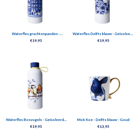
Waterfles grachtenpanden -
Waterfles Delfts blauw - Geïsoleerd
Geïsoleerd - RVS - 500 ml
- RVS - 500 ml
€19,95
€19,95
Waterfles Bosvogels - Geïsoleerd -
Mok Koe - Delfts blauw - Goud
RVS - 500 ml
€19,95
€13,95