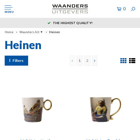
0
MENU
THE HIGHEST QUALITY!
Home
Waanders Art ▼
Heinen
Heinen
Filters
1
2