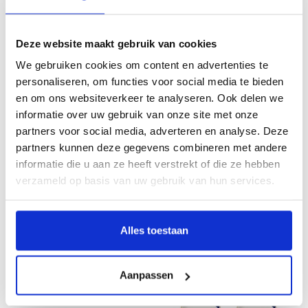
Mok Bloemen - Delfts blauw - Goud
Mok IJsvogel - Delfts blauw - Goud
Deze website maakt gebruik van cookies
€13,95
€13,95
We gebruiken cookies om content en advertenties te
personaliseren, om functies voor social media te bieden
en om ons websiteverkeer te analyseren. Ook delen we
informatie over uw gebruik van onze site met onze
partners voor social media, adverteren en analyse. Deze
partners kunnen deze gegevens combineren met andere
informatie die u aan ze heeft verstrekt of die ze hebben
verzameld op basis van uw gebruik van hun services.
Yoghurtschaal De Blauwe Fiets 2
Koffiekop Blauw Bloesem - set van
Alles toestaan
stuks
4
€19,95
€45,00
Aanpassen