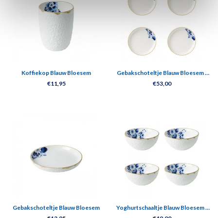
Koffiekop Blauw Bloesem
Gebakschoteltje Blauw Bloesem -
set van 4
€11,95
€53,00
Gebakschoteltje Blauw Bloesem
Yoghurtschaaltje Blauw Bloesem -
set van 4