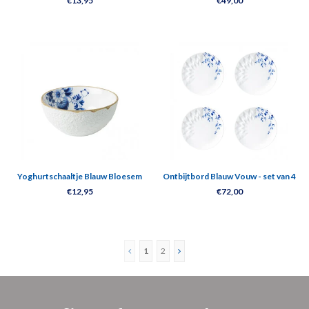
€13,95
€49,00
Yoghurtschaaltje Blauw Bloesem
Ontbijtbord Blauw Vouw - set van 4
€12,95
€72,00
1
2