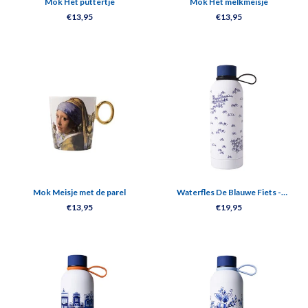
Mok Het puttertje
Mok Het melkmeisje
€13,95
€13,95
Mok Meisje met de parel
Waterfles De Blauwe Fiets -
Geïsoleerd - RVS - 500 ml
€13,95
€19,95