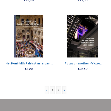
€23,20
€12,50
Het Koninklijk Paleis Amsterdam -
Focus on another - Victor
400 Jaar stadspaleis
Moussault
€8,20
€22,50
1
2