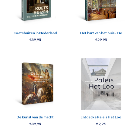
Koetshuizen in Nederland
Het hart van het huis - De
neogotische kapel
€39,95
€29,95
De kunst van de macht
Entdecke Paleis Het Loo
€39,95
€9,95