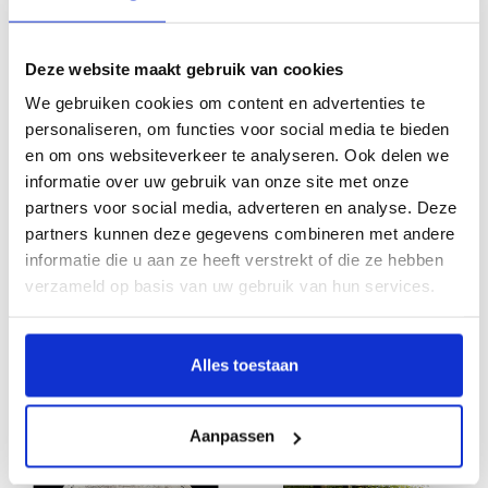
Het Paleis / The Palace - Koninklijk
De kasteeltuinen van het
Deze website maakt gebruik van cookies
Paleis Amsterdam
Muiderslot
€49,95
€15,95
We gebruiken cookies om content en advertenties te
personaliseren, om functies voor social media te bieden
en om ons websiteverkeer te analyseren. Ook delen we
informatie over uw gebruik van onze site met onze
partners voor social media, adverteren en analyse. Deze
partners kunnen deze gegevens combineren met andere
informatie die u aan ze heeft verstrekt of die ze hebben
verzameld op basis van uw gebruik van hun services.
Muiderslot
The Universe of Amsterdam
Alles toestaan
€15,95
€19,95
Aanpassen
SALE