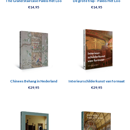
The Grand Staircase Paleis Het Loo
De grote trap - Paleis Het Loo
€14,95
€14,95
Chinees Behang in Nederland
Interieurschilderkunst van formaat
€29,95
€29,95