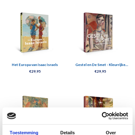
Het Europa van Isaac Israels
Gestel en De Smet - Kleurrijke
vriendschap
€29,95
€29,95
Toestemming
Details
Over