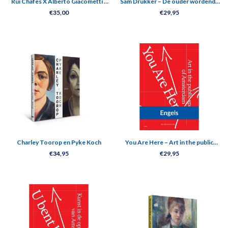
Rui Chafes X Alberto Giacometti -
Sam Drukker – De ouder wordende
Gris Vide Cris III
mens
€35,00
€29,95
Charley Toorop en Pyke Koch
You Are Here – Art in the public
spaces of Amsterdam
€34,95
€29,95