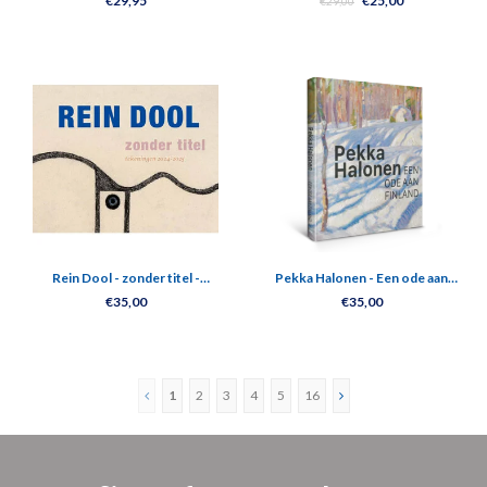
€29,95
€25,00
€29,00
Rein Dool - zonder titel -
Pekka Halonen - Een ode aan
tekeningen 2024-2025
Finland
€35,00
€35,00
1
2
3
4
5
16