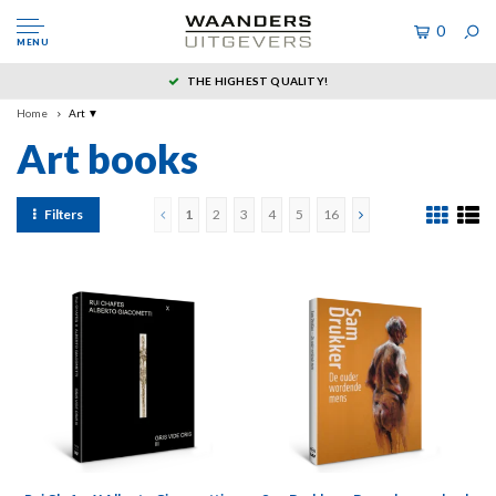
0
MENU
THE HIGHEST QUALITY!
Home
Art ▼
Art books
Filters
1
2
3
4
5
16