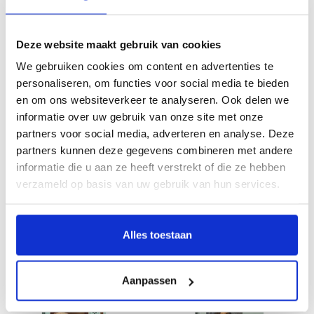
Beauty of the Beast - Dieren in de
The Grand Staircase Paleis Het Loo
Deze website maakt gebruik van cookies
Art Nouveau Kaartenboek
€16,95
€14,95
We gebruiken cookies om content en advertenties te
personaliseren, om functies voor social media te bieden
en om ons websiteverkeer te analyseren. Ook delen we
informatie over uw gebruik van onze site met onze
partners voor social media, adverteren en analyse. Deze
partners kunnen deze gegevens combineren met andere
informatie die u aan ze heeft verstrekt of die ze hebben
verzameld op basis van uw gebruik van hun services.
De grote trap - Paleis Het Loo
At home with Jan Steen
Alles toestaan
€14,95
€24,95
Aanpassen