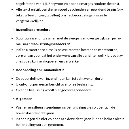
regelafstand van 1,5. Zorg voor voldoende marges rondom de tekst.
Alle tekst en bijlagen dienen goed gescheiden en geordend te zijn (bijv.
tekst, afbeeldingen, tabellen) om het beoordelingsproces te
vergemakkelijken.
Inzendingsprocedure
Stuur uw inzending samen met de synopsis en overige bijlagen per e-
mail naar
manuscript@waanders.nl
.
Indien u meerdere e-mails of WeTransfer-bestanden moet sturen,
zorg er dan voor dat het onderwerp van alle berichten gelijk is, zodat wij
alles goed kunnen koppelen en verwerken.
Beoordeling en Communicatie
De beoordeling van inzendingen kan tot acht weken duren.
U ontvangt per e-mail bericht over onze beslissing.
Over de beslissing wordt niet gecorrespondeerd.
Algemeen
Wij nemen alleen inzendingen in behandeling die voldoen aan de
bovenstaande richtlijnen.
Inzendingen die niet voldoen aan deze richtlijnen kunnen helaas niet in
behandeling worden genomen.