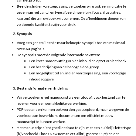
van het project.
Beelden:
Indien van toepassing, verzoeken wij u ook een indicatie te
geven van het aantal en type afbeeldingen (bijv. foto’s, illustraties,
kaarten) die u in uw boek wilt opnemen. De afbeeldingen dienen van
voldoende kwaliteit te zijn voor druk.
Synopsis
Voeg een gedetailleerde maar beknopte synopsis toe van maximaal
twee A4-pagina’s.
De synopsis moet de volgende informatie bevatten:
Een korte samenvatting van de inhoud en opzet van het boek.
Een beschrijving van de beoogde doelgroep.
Een mogelijke titel en, indien van toepassing, een voorlopige
inhoudsopgave.
Bestandsformaten en Indeling
Wij verzoeken u het manuscript als een .doc of .docx bestand aan te
leveren voor een gemakkelijke verwerking.
PDF-bestanden kunnen ook worden geaccepteerd, maar we geven de
voorkeur aan bewerkbare documenten om efficiënt met uw
manuscript te kunnen werken.
Het manuscript dient goed leesbaar te zijn, met een duidelijk lettertype
(bijvoorbeeld Times New Roman of Calibri, grootte 11 pt) en een