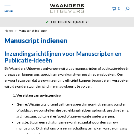
0
MENU
THE HIGHEST QUALITY!
Home
Manuscript indienen
Manuscript indienen
Inzendingsrichtlijnen voor Manuscripten en
Publicatie-ideeën
Bij Waanders Uitgevers ontvangen wij graag manuscripten of publicatie-ideeën
die passen binnen ons specialisme van kunst- en geschiedenisboeken. Om
ervoor te zorgen dat we uw inzending efficiënt kunnen beoordelen, verzoeken
wij u de onderstaande richtlijnen nauwkeurig te volgen.
Vereisten van uw inzending
Genre:
Wij zijn uitsluitend geïnteresseerd in non-fictie manuscripten
of publicatie-voorstellen die betrekking hebben op kunst, geschiedenis,
architectuur, cultureel erfgoed of aanverwante onderwerpen.
Lengte:
Stuur een schatting mee van het aantal woorden van uw
manuscript. Dit helpt ons om een inschatting te maken van de omvang