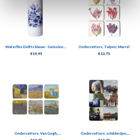
Waterfles Delfts blauw - Geïsoleerd
Onderzetters, Tulpen, Marrel
- RVS - 500 ml
€19,95
€13,75
Onderzetters, Van Gogh,
Onderzetters, schilderijen,
Masterpieces Kroller Muller
Vermeer