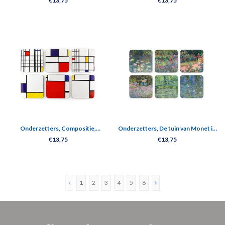
€13,75
€13,75
Onderzetters, Compositie,
Onderzetters, De tuin van Monet in
Mondriaan
Giverny
€13,75
€13,75
1
2
3
4
5
6