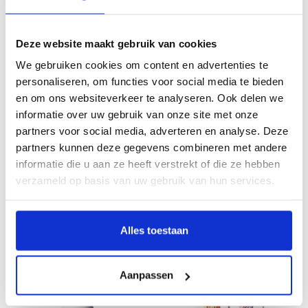
Set van 3, Magnetische
Set van 3, Magnetische
Deze website maakt gebruik van cookies
boekenleggers , Vincent van Gogh
boekenleggers, Rijksmuseum
€8,25
€8,25
We gebruiken cookies om content en advertenties te
personaliseren, om functies voor social media te bieden
en om ons websiteverkeer te analyseren. Ook delen we
informatie over uw gebruik van onze site met onze
partners voor social media, adverteren en analyse. Deze
partners kunnen deze gegevens combineren met andere
informatie die u aan ze heeft verstrekt of die ze hebben
verzameld op basis van uw gebruik van hun services.
Waterfles grachtenpanden -
Waterfles Bosvogels - Geïsoleerd -
Alles toestaan
Geïsoleerd - RVS - 500 ml
RVS - 500 ml
€19,95
€19,95
Aanpassen