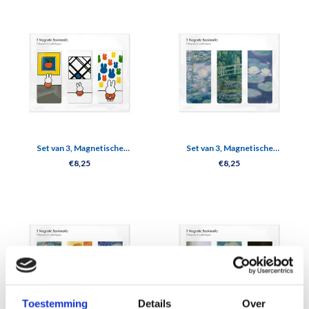
Set van 3, Magnetische
Set van 3, Magnetische
boekenleggers, Nijntje in het
boekenlegger, Monet
€8,25
€8,25
museum
Toestemming
Details
Over