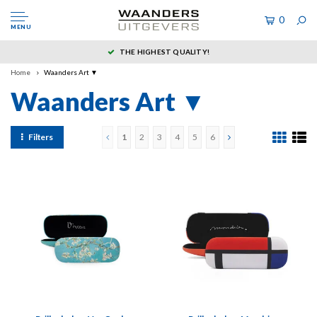
0
MENU
THE HIGHEST QUALITY!
Home
Waanders Art ▼
Waanders Art ▼
Filters
1
2
3
4
5
6