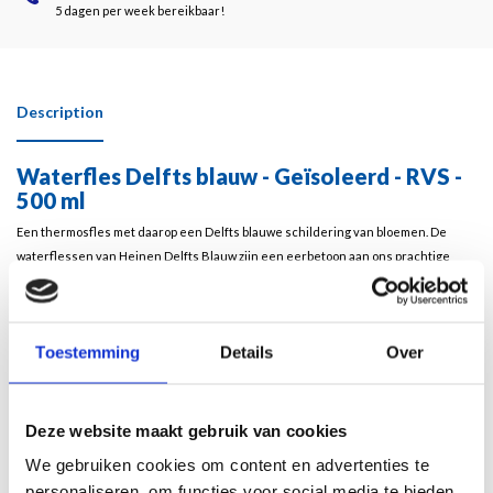
5 dagen per week bereikbaar!
Description
Waterfles Delfts blauw - Geïsoleerd - RVS -
500 ml
Een thermosfles met daarop een
Delfts blauwe schildering van bloemen
. De
waterflessen van Heinen Delfts Blauw zijn een eerbetoon aan ons prachtige
Nederland. Elk ontwerp vertelt een verhaal en is een kunstwerk op zich. Deze
bijzondere flessen zijn gemaakt van hoogwaardig roestvrij staal, waardoor ze niet
alleen stijlvol, maar ook duurzaam en milieuvriendelijk zijn. De dubbelwandige
Toestemming
Details
Over
isolatie houdt je drankjes tot wel 24 uur koud en 12 uur warm, ideaal voor
onderweg of thuisgebruik. Trakteer jezelf, of verras een ander, met een
thermosfles van Heinen Delfts Blauw. Een perfect cadeau dat functionaliteit,
kwaliteit en de Nederlandse cultuur op een prachtige manier samenbrengt.
Deze website maakt gebruik van cookies
We gebruiken cookies om content en advertenties te
Vaatwasserbestendig: Nee
personaliseren, om functies voor social media te bieden