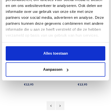
en om ons websiteverkeer te analyseren. Ook delen we
informatie over uw gebruik van onze site met onze
Related products
partners voor social media, adverteren en analyse. Deze
partners kunnen deze gegevens combineren met andere
informatie die u aan ze heeft verstrekt of die ze hebben
verzameld op basis van uw gebruik van hun services.
Alles toestaan
Aanpassen
Mok Bloemen - Delfts blauw - Goud
Mok Koe - Delfts blauw - Goud
€13,95
€13,95