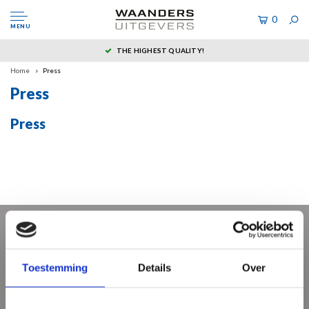
0
MENU
THE HIGHEST QUALITY!
Home
Press
Press
Press
Sign up for our newsletter
Get the latest updates, news and product offers via email
Toestemming
Details
Over