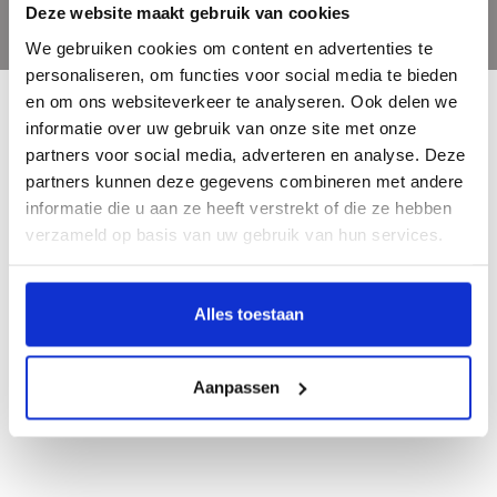
Deze website maakt gebruik van cookies
We gebruiken cookies om content en advertenties te
personaliseren, om functies voor social media te bieden
en om ons websiteverkeer te analyseren. Ook delen we
informatie over uw gebruik van onze site met onze
partners voor social media, adverteren en analyse. Deze
partners kunnen deze gegevens combineren met andere
informatie die u aan ze heeft verstrekt of die ze hebben
Bent u een liefhebber van echt mooie boeken en houdt u ook van kunst? Dan
verzameld op basis van uw gebruik van hun services.
heeft u een uitstekend adres gevonden in de Nederlandse boekenuitgeverij
Waanders. Wij hebben een hoogwaardig aanbod aan schitterende kunst- &
geschiedenisboeken.
Alles toestaan
Aanpassen
Telephone
038 4601763
Mail
info@waanders.nl