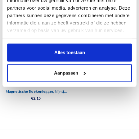
informatie over uw gebruik van onze site met onze
partners voor social media, adverteren en analyse. Deze
Related products
partners kunnen deze gegevens combineren met andere
informatie die u aan ze heeft verstrekt of die ze hebben
verzameld op basis van uw gebruik van hun services.
Alles toestaan
Aanpassen
Magnetische Boekenlegger, Nijntje
leest
€2,15