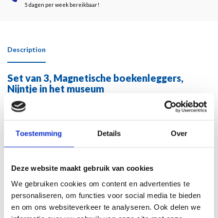
5 dagen per week bereikbaar!
Description
Set van 3, Magnetische boekenleggers,
Nijntje in het museum
Handig in gebruik, deze magnetische boekenlegger en leuk om cadeau te doen.
De magnetische boekenleggers hebben een illustratie van Dick Bruna; 'Nijntje
in het museum'.
Toestemming
Details
Over
Deze magnetische boekenleggers klemmen om de bladzijden heen en valt zo
niet uit uw boek.
Deze website maakt gebruik van cookies
Afmetingen boekenlegger: 4,9 x 10,5 cm
We gebruiken cookies om content en advertenties te
Materiaal: karton met magneet
personaliseren, om functies voor social media te bieden
Gewicht per boekenlegger: +/- 6 gram
en om ons websiteverkeer te analyseren. Ook delen we