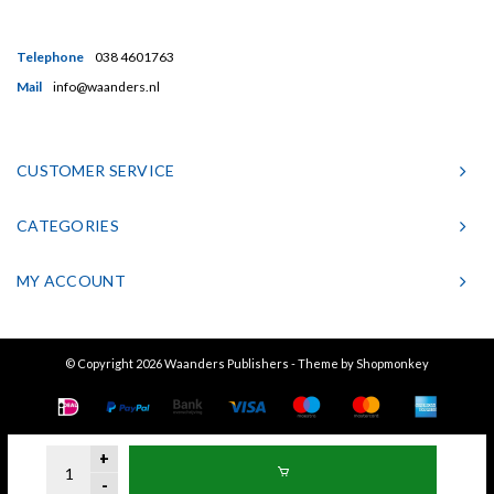
Telephone
038 4601763
Mail
info@waanders.nl
CUSTOMER SERVICE
CATEGORIES
MY ACCOUNT
© Copyright 2026 Waanders Publishers - Theme by
Shopmonkey
+
-