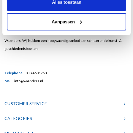
Alles toestaan
Aanpassen
Bent u een liefhebber van echt mooie boeken en houdt u ook van kunst? Dan
heeft u een uitstekend adres gevonden in de Nederlandse boekenuitgeverij
Waanders. Wij hebben een hoogwaardig aanbod aan schitterende kunst- &
geschiedenisboeken.
Telephone
038 4601763
Mail
info@waanders.nl
CUSTOMER SERVICE
CATEGORIES