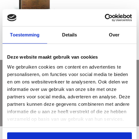
Greet ten Holte - wegbereider van
het internationaal Cultuurbeleid
€14,95
€35,00
Toestemming
Details
Over
1945 -1973
Deze website maakt gebruik van cookies
We gebruiken cookies om content en advertenties te
personaliseren, om functies voor social media te bieden
Sign up for our newsletter
en om ons websiteverkeer te analyseren. Ook delen we
Get the latest updates, news and product offers via email
informatie over uw gebruik van onze site met onze
partners voor social media, adverteren en analyse. Deze
partners kunnen deze gegevens combineren met andere
informatie die u aan ze heeft verstrekt of die ze hebben
verzameld op basis van uw gebruik van hun services.