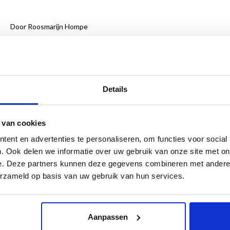
Door Roosmarijn Hompe
Al direct na de bevrijding start het ministerie van Onderwijs, Kun
van Nederlandse kunst in het buitenland met – aldus een ambtenaar
het versterken van culturele betrekkingen en het kweken van meer
De genoemde ambtenaar is Greet ten Holte. Zij reageert eind 1945 o
Details
Moderne Kunst die ‘belast zal worden met voorbereidende werkzaamh
snel blijkt deze baan haar verder te brengen dan de provincie. In 1947
 van cookies
1948 organiseert ze tentoonstellingen in Curaçao, België, Luxemburg
ent en advertenties te personaliseren, om functies voor social
in 1973 zullen er nog vele buitenlandse bestemmingen volgen.
. Ook delen we informatie over uw gebruik van onze site met on
Het archief dat Greet ten Holte tijdens haar werkzaamheden opbouwt
e. Deze partners kunnen deze gegevens combineren met andere i
onbekende aspect van de naoorlogse Nederlandse kunstwereld.
erzameld op basis van uw gebruik van hun services.
Nederlands
24 x 29 cm
304 pagina’s
Aanpassen
150 illustraties