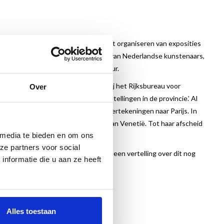
sten en Wetenschappen (OKW) met het organiseren van exposities
 – een drievoudig doel: de promotie van Nederlandse kunstenaars,
goodwill
door het brengen van cultuur.
p een vacature voor secretaresse bij het Rijksbureau voor
Over
eden in Amsterdam voor tentoonstellingen in de provincie.’ Al
 reist zij voor een expositie van kindertekeningen naar Parijs. In
 en de inzending voor de Biënnale van Venetië. Tot haar afscheid
 media te bieden en om ons
ze partners voor social
, biedt een uniek vertrekpunt voor een vertelling over dit nog
nformatie die u aan ze heeft
Alles toestaan