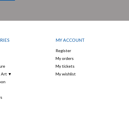
RIES
MY ACCOUNT
Register
My orders
ure
My tickets
 Art ▼
My wishlist
oon
rs