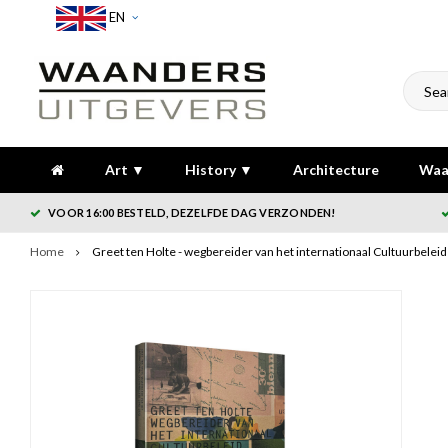
EN
Art ▼
History ▼
Architecture
Waa
VOOR 16:00 BESTELD, DEZELFDE DAG VERZONDEN!
Home
Greet ten Holte - wegbereider van het internationaal Cultuurbelei