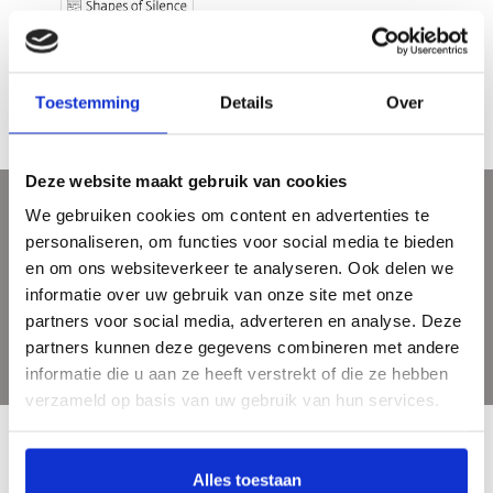
Mark Brusse - Shapes of silence
€19,95
Toestemming
Details
Over
Deze website maakt gebruik van cookies
We gebruiken cookies om content en advertenties te
Sign up for our newsletter
personaliseren, om functies voor social media te bieden
Get the latest updates, news and product offers via email
en om ons websiteverkeer te analyseren. Ook delen we
informatie over uw gebruik van onze site met onze
partners voor social media, adverteren en analyse. Deze
partners kunnen deze gegevens combineren met andere
informatie die u aan ze heeft verstrekt of die ze hebben
verzameld op basis van uw gebruik van hun services.
Alles toestaan