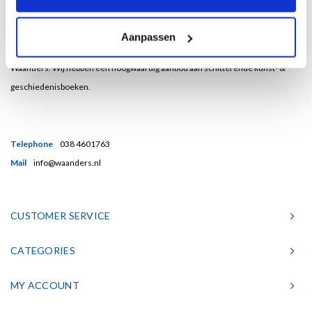
Bent u een liefhebber van echt mooie boeken en houdt u ook van kunst? Dan
Aanpassen
heeft u een uitstekend adres gevonden in de Nederlandse boekenuitgeverij
Waanders. Wij hebben een hoogwaardig aanbod aan schitterende kunst- &
geschiedenisboeken.
Telephone
038 4601763
Mail
info@waanders.nl
CUSTOMER SERVICE
CATEGORIES
MY ACCOUNT