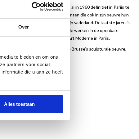
 kunstacademie in Arnhem om zich al in 1960 definitief in Parijs te
zijn talrijke reizen naar alle continenten die ook in zijn oeuvre hun
 in Parijs is hij bekender dan in zijn vaderland. De laatste jaren is
Over
enaar die faam verwierf door zijn vele werken in de openbare
het Centre Pompidou en het Musée d’Art Moderne in Parijs.
verzicht gepresenteerd, gericht op Brusse’s sculpturale oeuvre,
 media te bieden en om ons
ze partners voor social
nformatie die u aan ze heeft
Alles toestaan