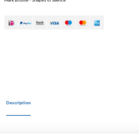
Description
Door Bernard Blistène - Jan Teeuwisse - Emma van Proosdij