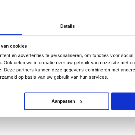
Mark Brusse, in 1937 geboren in het noorden van Nederland, volgde de
vestigen. Zijn verblijf daar werd en wordt regelmatig onderbroken door 
sporen hebben nagelaten. Brusse is geen vreemdeling in Nederland, maar
Details
er in Nederland weer een toenemende belangstelling voor deze kunst
ruimte en zijn plek in internationale museale collecties waaronder 
 van cookies
In museum Beelden aan Zee, Scheveningen en in dit boek wordt een o
van zijn vroege werken tot zeer recente, in zo’n 90 objecten.
ent en advertenties te personaliseren, om functies voor social
. Ook delen we informatie over uw gebruik van onze site met on
Nederland
e. Deze partners kunnen deze gegevens combineren met andere i
80 pagina’s
erzameld op basis van uw gebruik van hun services.
Paperback
ISBN 9789462623927
€ 19,95
Aanpassen
UITVERKOCHT