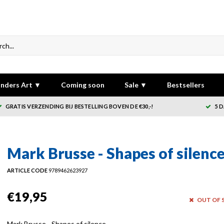
nders Art ▼
Coming soon
Sale ▼
Bestsellers
GRATIS VERZENDING BIJ BESTELLING BOVEN DE €30,-!
5 
Mark Brusse - Shapes of silenc
ARTICLE CODE
9789462623927
€19,95
OUT OF 
Mark Brusse - Shapes of silence