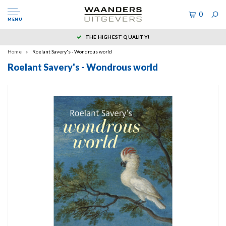
0
MENU
THE HIGHEST QUALITY!
Home
Roelant Savery's - Wondrous world
Roelant Savery's - Wondrous world