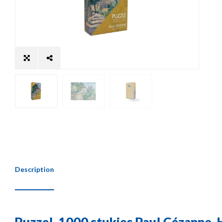
Description
Puzzel, 1000 stukjes Paul Cézanne, 