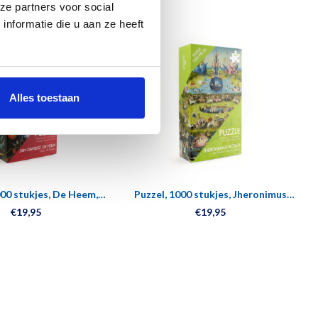
ze partners voor social
nformatie die u aan ze heeft
Alles toestaan
000 stukjes, De Heem,
Puzzel, 1000 stukjes, Jheronimus
loemstilleven
Bosch, Tuin der Lusten
€19,95
€19,95