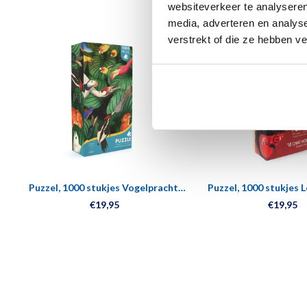
websiteverkeer te analyseren
media, adverteren en analys
verstrekt of die ze hebben v
Puzzel, 1000 stukjes Vogelpracht,
Puzzel, 1000 stukjes L
n
Teylers Museum
Theophile Stei
€19,95
€19,95