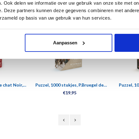
. Ook delen we informatie over uw gebruik van onze site met on
e. Deze partners kunnen deze gegevens combineren met andere i
erzameld op basis van uw gebruik van hun services.
Aanpassen
e chat Noir,
Puzzel, 1000 stukjes, P.Bruegel de
Puzzel, 1
nlen
Oude, Volkstelling te Bethlehem
B
€19,95