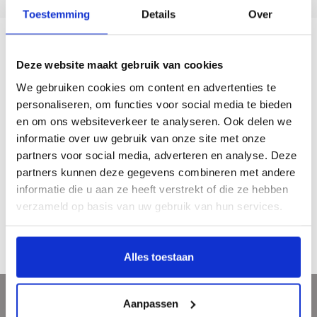
Toestemming
Details
Over
Description
Deze website maakt gebruik van cookies
We gebruiken cookies om content en advertenties te
Een mooie KUNST-puzzel van hoge kwaliteit, met afbeelding van het kunstwerk
personaliseren, om functies voor social media te bieden
Bloemstilleven van Jan Davidsz. de Heem. 1000 stukjes in een handige klepdoos
en om ons websiteverkeer te analyseren. Ook delen we
en inclusief een A4 afbeelding van het kunstwerk.
informatie over uw gebruik van onze site met onze
1000 stukjes
partners voor social media, adverteren en analyse. Deze
partners kunnen deze gegevens combineren met andere
Materiaal: blauw bord
informatie die u aan ze heeft verstrekt of die ze hebben
Afmeting puzzel: 44 x 68 cm
verzameld op basis van uw gebruik van hun services.
Afmeting doos: 14,5 x 27,3 x 6,6 cm
Gewicht: 524 gram
Alles toestaan
Aanpassen
Sign up for our newsletter