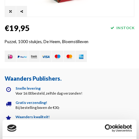
€19,95
IN STOCK
Puzzel, 1000 stukjes, De Heem, Bloemstilleven
Waanders Publishers
.
Snelle levering
Voor 16:00 besteld, zelfde dag verzonden!
Gratis verzending!
Bij bestelling boven de €30,-
Waanders kwaliteit!
Altijd de hoogste kwaliteit!
Klantenservice
5 dagen per week bereikbaar!