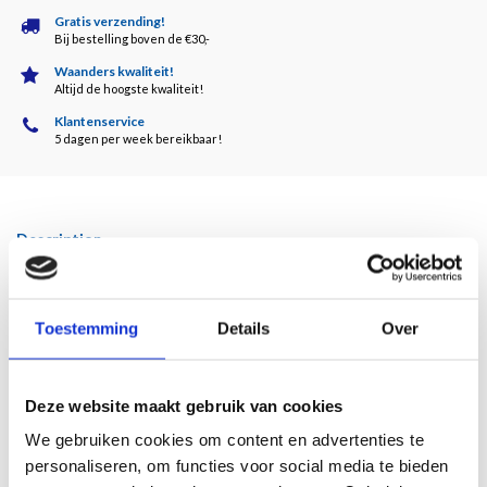
Gratis verzending!
Bij bestelling boven de €30,-
Waanders kwaliteit!
Altijd de hoogste kwaliteit!
Klantenservice
5 dagen per week bereikbaar!
Description
Door Alice Taatgen
Toestemming
Details
Over
De beroemde bouwmeester Jacob van Campen ontwierp een voor Hollandse
begrippen buitengewoon monumentaal classicistisch gebouw, dat herinnerde
aan de architectuur van de Grieken en Romeinen. Een gebouw als afspiegeling
Deze website maakt gebruik van cookies
van Gods schepping. Een universum in het klein, symmetrisch en volmaakt. Van
buiten en binnen werd het getooid met spectaculaire kunstwerken.
We gebruiken cookies om content en advertenties te
personaliseren, om functies voor social media te bieden
Sinds 1808 dient het meesterwerk van Van Campen als Koninklijk Paleis, eerst