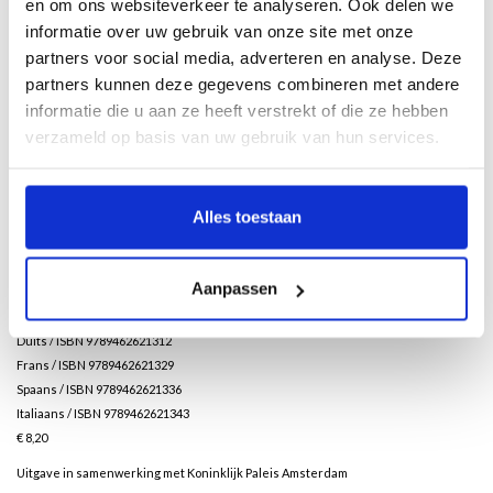
en om ons websiteverkeer te analyseren. Ook delen we
onder de Franse Koning Lodewijk Napoleon. Kort daarna werd het Paleis ter
beschikking gesteld aan de Oranjevorsten. Tegenwoordig is het als officieel
informatie over uw gebruik van onze site met onze
ontvangstpaleis van Koning Willem-Alexander het toneel van staatsbezoeken en
partners voor social media, adverteren en analyse. Deze
ontvangsten, prijsuitreikingen en tentoonstellingen. Een groot deel van het jaar
partners kunnen deze gegevens combineren met andere
is het Koninklijk Paleis ook voor bezoek geopend.
informatie die u aan ze heeft verstrekt of die ze hebben
verzameld op basis van uw gebruik van hun services.
Deze rijk geïllustreerde gids vertelt de geschiedenis van het Paleis en laat u het
prachtige gebouw zien, zaal voor zaal, van de kelder naar de toren.
96 pagina’s
Alles toestaan
17 x 24 cm
96 illustraties in kleur en 23 in zwart-wit
paperback
Aanpassen
Nederlands / ISBN 9789462621299
Engels / ISBN 9789462621305
Duits / ISBN 9789462621312
Frans / ISBN 9789462621329
Spaans / ISBN 9789462621336
Italiaans / ISBN 9789462621343
€ 8,20
Uitgave in samenwerking met Koninklijk Paleis Amsterdam