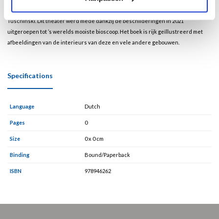
Steenwijk of de Art Deco beschildering in het Amsterdamse Koninklijk Theater
Tuschinski. Dit theater werd mede dankzij de beschilderingen in 2021
uitgeroepen tot ’s werelds mooiste bioscoop. Het boek is rijk geïllustreerd met
afbeeldingen van de interieurs van deze en vele andere gebouwen.
Specifications
Language
Dutch
Pages
0
Size
0 x 0 cm
Binding
Bound/Paperback
ISBN
978946262