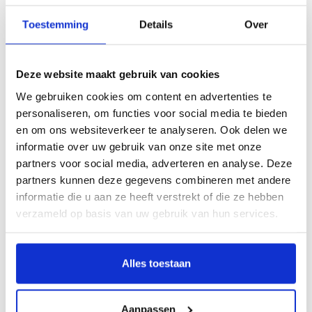
Klik hier om het boek beter te bekijken
Toestemming
Details
Over
Description
Deze website maakt gebruik van cookies
Interieurschilderkunst van formaat
We gebruiken cookies om content en advertenties te
personaliseren, om functies voor social media te bieden
Nederlandse decoratieve schilderingen
en om ons websiteverkeer te analyseren. Ook delen we
1840-1940
informatie over uw gebruik van onze site met onze
Door Hans van Herwijnen
partners voor social media, adverteren en analyse. Deze
partners kunnen deze gegevens combineren met andere
Deze publicatie gaat over de decoratieve schilderkunst in Nederlandse
informatie die u aan ze heeft verstrekt of die ze hebben
woonhuizen en openbare gebouwen tussen 1840 en 1940. Een
verzameld op basis van uw gebruik van hun services.
plafondschildering, schouwstuk of deurdecoratie vormde doorgaans een
onderdeel van de totale aankleding van het interieur, waaronder de
betimmering, het stucwerk, het meubilair, de verlichting en de stoffering. Veel
Alles toestaan
interieurschilderkunst is verdwenen of bevindt zich in gebouwen die niet voor
het publiek toegankelijk zijn. Een aantal is wel te bezichtigen, zoals de
monumentale schilderkunstige decoratie van het trappenhuis in Paleis Het Loo,
Aanpassen
de prachtige Nieuwe Kunst wandschilderingen in villa Rams Woerthe in