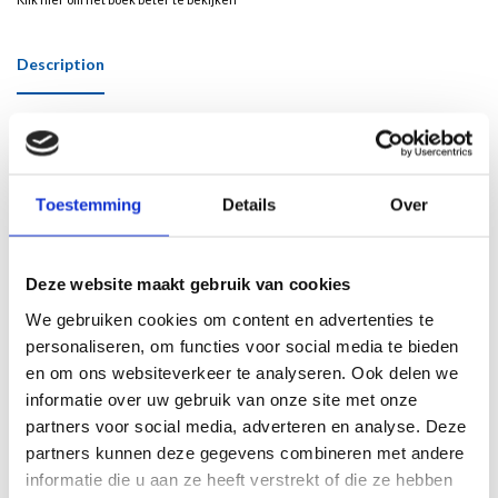
Description
Verschijnt 30 november 2023
Door Ariane Zwiers
Dit is het bijzondere verhaal van een Jiddisje vereniging in Amsterdam. Toen aan
Toestemming
Details
Over
het begin van de twintigste eeuw joodse vluchtelingen en migranten vanuit
Oost-Europa naar Nederland kwamen, op de vlucht voor armoede en
vervolgingen, brachten zij hun rijke Jiddisje taal en cultuur mee. In 1921 besloten
Deze website maakt gebruik van cookies
enkele Jiddisj-sprekende joden in Amsterdam een vereniging op te richten,
We gebruiken cookies om content en advertenties te
Vereniging Anski, die zou uitgroeien tot een belangrijke joodse
personaliseren, om functies voor social media te bieden
cultuurvereniging. Wie waren deze mensen en waarom speciaal een Jiddisje
en om ons websiteverkeer te analyseren. Ook delen we
vereniging? Ariane Zwiers heeft de geschiedenis van de op cultureel en sociaal
gebied zeer actieve vereniging onderzocht. Haar boek over Anski is in de eerste
informatie over uw gebruik van onze site met onze
plaats een monografie van een joodse vereniging in Nederland, voor-, tijdens- en
partners voor social media, adverteren en analyse. Deze
na de Tweede Wereldoorlog. Maar het verhaal van de vereniging wordt ook
partners kunnen deze gegevens combineren met andere
verteld aan de hand van kleine biografieën van leden met aangrijpende
informatie die u aan ze heeft verstrekt of die ze hebben
levensgeschiedenissen. Deze persoonlijke en ontroerende verhalen maken dat