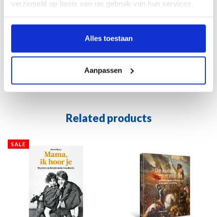
verzameld op basis van uw gebruik van hun services.
de vereniging voor de lezer gaat leven.
Nederlands
17 x 24 cm
Alles toestaan
256 pagina’s
Gebonden
ISBN 9789462625174
Aanpassen
€ 24,95
Related products
SALE