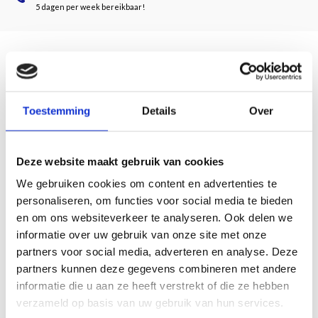
5 dagen per week bereikbaar!
Description
Toestemming
Details
Over
Door Alwin Meyer
Vertaald door Gerrit Bussink & Izaak Hilhorst
Er is veel over de Duitse misdaden in de concentratie- en vernietigingskampen
Deze website maakt gebruik van cookies
geschreven. Maar de geschiedenis van de kinderen bleef decennialang vrijwel
We gebruiken cookies om content en advertenties te
onbekend. Van alle kinderen die in Auschwitz zijn geboren, konden er in 1945
personaliseren, om functies voor social media te bieden
slechts 60 worden bevrijd. In dit boek wordt die geschiedenis verteld. Alwin
en om ons websiteverkeer te analyseren. Ook delen we
Meyer heeft nauwgezet, met empathie en geduld de kinderen van Auschwitz
informatie over uw gebruik van onze site met onze
opgespoord, met hen gepraat, vragen gesteld en hun verhalen opgeschreven.
partners voor social media, adverteren en analyse. Deze
Veel van deze kinderen vertelden voor het eerst over hun leven in het kamp en
partners kunnen deze gegevens combineren met andere
daarna. Alwin Meyer komt niet alleen met angstaanjagende feiten en getallen,
maar geeft de overlevenden een naam en een gezicht en laat hen uitvoerig aan
informatie die u aan ze heeft verstrekt of die ze hebben
het woord komen.
verzameld op basis van uw gebruik van hun services.