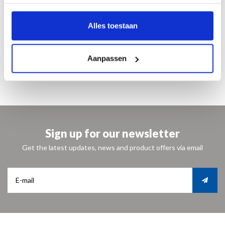
Nederlands
15 x 23 cm
Alles toestaan
240 pagina’s
circa 120 illustraties
Paperback
Aanpassen
ISBN 9789462624030
Van € 24,95 voor
€ 12,50
Sign up for our newsletter
Get the latest updates, news and product offers via email