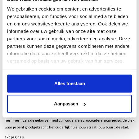
We gebruiken cookies om content en advertenties te
personaliseren, om functies voor social media te bieden
Beschrijving
en om ons websiteverkeer te analyseren. Ook delen we
informatie over uw gebruik van onze site met onze
Door Minke Kraijer
partners voor social media, adverteren en analyse. Deze
partners kunnen deze gegevens combineren met andere
Zo Was Zwolle
is een herinneringsboek aan “die goeie, oude tijd” in Zwolle. Maar
ook vele niet-Zwollenaren zullen de foto’s en verhalen van Minke Kraijer
informatie die u aan ze heeft verstrekt of die ze hebben
herkennen.
verzameld op basis van uw gebruik van hun services.
Men zegt wel eens: ‘Vroeger, praat mij er niet van!’ Maar was het in de jaren ‘50,
’60, ’70 in Zwolle zo’n slechte tijd dat we blij moeten zijn dat we in de huidige tijd
Alles toestaan
leven? Veel is veranderd: het knusse en gemoedelijke verdween. Er kwamen
nieuwe woonwijken, Zwolle groeide en er kwam meer gemotoriseerd verkeer op
de weg. Alles werd groot, ook de winkels. De kruideniers verdwenen, daarvoor in
Aanpassen
de plaats kwamen supermarkten. De economie in Zwolle bloeide op.
De jaren ’50, ’60, ’70 vlogen voorbij, maar kostbare herinneringen blijven. Warme
herinneringen, de geborgenheid van ouders en grootouders, jouw jeugd, de plek
waar je bent grootgebracht, het ouderlijk huis, jouw straat, jouw buurt, de stad.
176 pagina’s