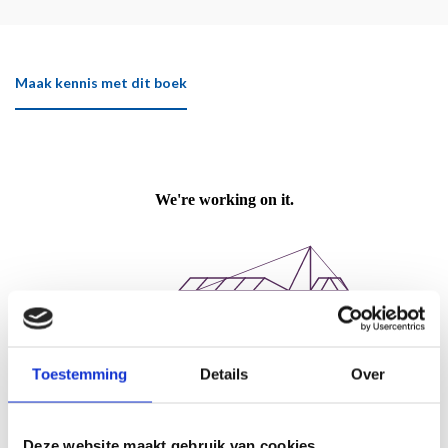
Maak kennis met dit boek
Toestemming
Details
Over
Deze website maakt gebruik van cookies
Klik hier om het boek beter te bekijken