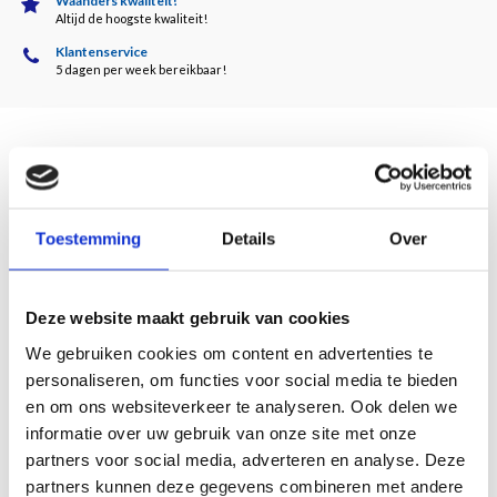
Waanders kwaliteit!
Altijd de hoogste kwaliteit!
Klantenservice
5 dagen per week bereikbaar!
Beschrijving
Door Sandra van Berkum
Toestemming
Details
Over
Sinds de jaren tachtig van de vorige eeuw is een kunstzinnige stroming ontstaan,
die zich heeft ontwikkeld tot zilverkunst met een grote diversiteit van kwalitatief
Deze website maakt gebruik van cookies
goede en mooie zilverwerken.
We gebruiken cookies om content en advertenties te
Zilverkunst kenmerkt zich door de kunstzinnige expressie en artistieke
personaliseren, om functies voor social media te bieden
benadering van ‘groot zilveren’ voorwerpen. De objecten, ontworpen en
en om ons websiteverkeer te analyseren. Ook delen we
vervaardigd in zilver, kennen een eigen artisticiteit en grote gevarieerdheid
met duidelijke individuele stijlkenmerken. Het zijn veelal unica.
informatie over uw gebruik van onze site met onze
partners voor social media, adverteren en analyse. Deze
Deze publicatie schetst de ontwikkeling na een periode waarbij de
partners kunnen deze gegevens combineren met andere
zilversmeedkunst bij wijze van spreken tot stilstand was gekomen. Het