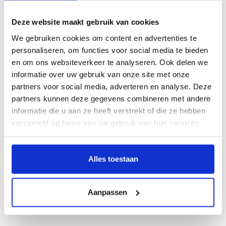
Deze website maakt gebruik van cookies
Beschrijving
We gebruiken cookies om content en advertenties te
personaliseren, om functies voor social media te bieden
Wrakstukken
en om ons websiteverkeer te analyseren. Ook delen we
Door Geke Burger
informatie over uw gebruik van onze site met onze
partners voor social media, adverteren en analyse. Deze
In 1984 werd in de Waddenzee bij Texel een uitzonderlijk goed bewaard
partners kunnen deze gegevens combineren met andere
koopvaardijschip uit de late zestiende eeuw ontdekt: de Scheurrak SO1. Bijna
informatie die u aan ze heeft verstrekt of die ze hebben
tien jaar lang werden duizenden objecten geborgen – van gereed schap,
verzameld op basis van uw gebruik van hun services.
handelswaar en wapens tot etensresten, kleding en zelfs de schedel van een
scheepsrat. Geen goud of juwelen, maar juist het alledaagse karakter van de
vondsten maakt dit wrak zo bijzonder. Dit boek presenteert zo’n zeventig objecten
Alles toestaan
die samen een rijk en tastbaar beeld geven van het leven aan boord én van de
maritieme wereld aan het eind van de zestiende eeuw. Een unieke inkijk in de
dagelijkse werkelijkheid van de gewone zeeman.
Aanpassen