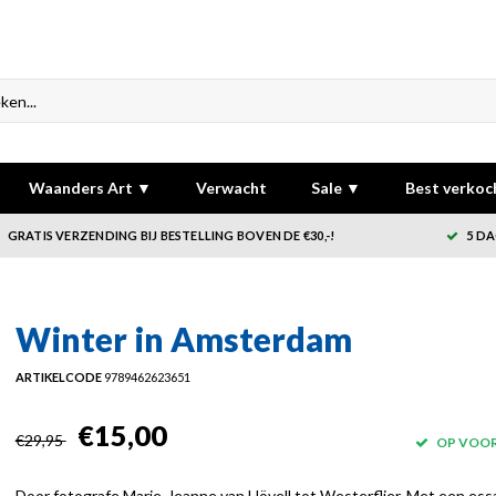
Waanders Art ▼
Verwacht
Sale ▼
Best verkoc
GRATIS VERZENDING BIJ BESTELLING BOVEN DE €30,-!
5 DA
Winter in Amsterdam
ARTIKELCODE
9789462623651
€15,00
€29,95
OP VOO
Door fotografe Marie-Jeanne van Hövell tot Westerflier. Met een ess