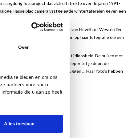
en langdurig fotoproject dat zich uitstrekte over de jaren 1991-
naloge Hasselblad camera vastgelegde wintertaferelen geven een
n van Amsterdam.
 die de fotografie van Marie-Jeanne van Hövell tot Westerflier
Hendrik Breitner. Daarnaast gaat hij in op haar fotografie die een
ederlandse fotografie.
Over
övells stadsgezichten een sfeer van tijdloosheid. De huizen met
at zie je het duidelijker, dringt het dieper tot je door: de
gevels, de bogen en welvingen van de bruggen … Haar foto’s hebben
 media te bieden en om ons
ze partners voor social
nformatie die u aan ze heeft
Alles toestaan