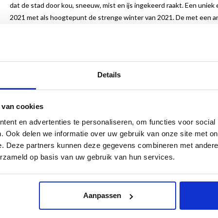
dat de stad door kou, sneeuw, mist en ijs ingekeerd raakt. Een uniek 
2021 met als hoogtepunt de strenge winter van 2021. De met een a
verrassende en nieuwe kijk op de ons zo vertrouwde stadsgezichte
Het boek wordt ingeleid door de bekende romanschrijver Oek de Jong
onder meer in de traditie plaatst van de schilder en fotograaf George 
opvallende en onderscheidende plaats inneemt in de hedendaagse N
Details
“… Door het vrijwel afwezig zijn van mensen en verkeer hebben Van H
hun historie gaan daardoor sterker tot je spreken. Door de rust op stra
 van cookies
individualiteit van elk huis, de vele bouwstijlen, de details van de 
ent en advertenties te personaliseren, om functies voor social
altijd een contemplatieve inslag …”
Oek de Jong
. Ook delen we informatie over uw gebruik van onze site met on
Nederlands- en Engelstalig
e. Deze partners kunnen deze gegevens combineren met andere i
24 x 28 cm
erzameld op basis van uw gebruik van hun services.
95 foto's
144 pagina’s
Gebonden boek
Aanpassen
ISBN 9789462623651
Van € 29,95 voor
€ 15,00