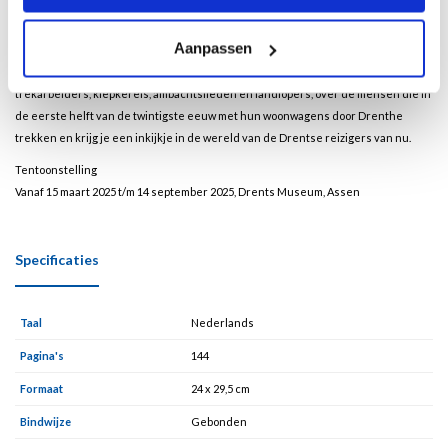
vooroordelen en de wens van de overheid om meer grip te krijgen op de handel
en wandel van de reizigers, leiden tot steeds meer afstand tussen hen en de
Aanpassen
rest van de samenleving. Als de overheid in 1968 het reizen bijna onmogelijk
maakt, zorgt dat voor veel onvrede onder de reizigers. In dit boek lees je over
trekarbeiders, kiepkerels, ambachtslieden en landlopers, over de mensen die in
de eerste helft van de twintigste eeuw met hun woonwagens door Drenthe
trekken en krijg je een inkijkje in de wereld van de Drentse reizigers van nu.
Tentoonstelling
Vanaf 15 maart 2025 t/m 14 september 2025, Drents Museum, Assen
Specificaties
Taal
Nederlands
Pagina's
144
Formaat
24 x 29,5 cm
Bindwijze
Gebonden