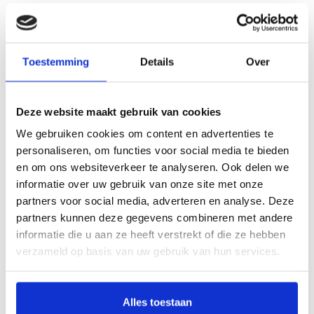
Klik hier om het boek beter te bekijken
Toestemming
Details
Over
Beschrijving
Volk van de ventweg - Reizigers in Drenthe
Deze website maakt gebruik van cookies
Door Jan van Zijverden, Hilde Boelema
We gebruiken cookies om content en advertenties te
personaliseren, om functies voor social media te bieden
Al eeuwenlang trekken mensen op zoek naar werk of handel dwars door
en om ons websiteverkeer te analyseren. Ook delen we
Drenthe. Trekarbeiders die in de turfwinning werken, kiepkerels die met hun
informatie over uw gebruik van onze site met onze
koopwaren langs de deuren gaan en ambachtslieden zoals koperslagers en
partners voor social media, adverteren en analyse. Deze
stoelenmatters. Samen spelen ze een belangrijke rol in het economisch leven op
partners kunnen deze gegevens combineren met andere
het Drentse platteland. Als vanaf 1854 steeds meer wegen worden aangelegd,
informatie die u aan ze heeft verstrekt of die ze hebben
doet de woonwagen zijn intrede. Een uitkomst voor iedereen die een reizend
verzameld op basis van uw gebruik van hun services.
bestaan leidt, want met een woonwagen heb je altijd een dak boven je hoofd en
het hele gezin kan mee. De woonwagen oefent ook grote aantrekkingskracht uit
op landlopers en mensen die geen woning kunnen vinden. In 1930 zijn er in
Alles toestaan
Drenthe al 147 woonwagens met in totaal 698 bewoners. Diepgewortelde