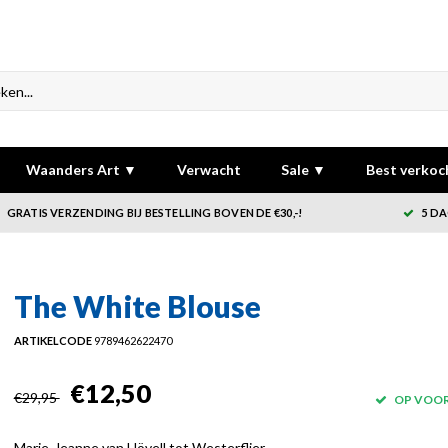
Waanders Art ▼
Verwacht
Sale ▼
Best verkoc
GRATIS VERZENDING BIJ BESTELLING BOVEN DE €30,-!
5 DA
The White Blouse
ARTIKELCODE
9789462622470
€12,50
€29,95
OP VOO
Marie-Jeanne van Hövell tot Westerflier.