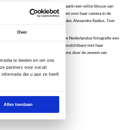
 aan een reeks portretten gewerkt waarin een witte blouse van
ns en mannen heeft zij uitgenodigd om voor haar camera in de
enny Arean, prinses Irene, Jort Kelder, Alexandra Radius, Toer
andoenlijke kinderportretten.
Over
 Marie-Jeanne van Hövell die binnen de Nederlandse fotografie een
voortduring op zoek het ogenschijnlijk onzichtbare met haar
of portret gaat, al haar foto’s boeien ons door de zweem van
 media te bieden en om ons
ze partners voor social
nformatie die u aan ze heeft
Alles toestaan