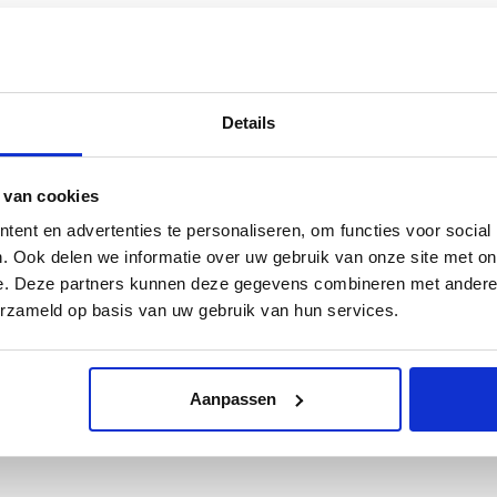
Sinds 2011 heeft fotografe Marie-Jeanne van Hövell tot Westerflier
omstreeks 1912 centraal staat. Meer dan 75 meisjes, vrouwen, jonge
witte blouse te poseren. Tot hen behoren bekende Nederlanders als J
van Schayk en Daan Schuurmans. Tevens toont dit boek een aantal a
Details
Deze publicatie geeft een indringend beeld van de ontwikkeling van
unieke positie inneemt. Gebruikmakend van natuurlijk licht is zij bij 
 van cookies
Hasselblad vast te leggen. Of het nu om een stadsgezicht, interieur 
mysterie waarmee de afbeeldingen worden omgeven.
ent en advertenties te personaliseren, om functies voor social
. Ook delen we informatie over uw gebruik van onze site met on
Nederlands/Engels
e. Deze partners kunnen deze gegevens combineren met andere i
24 x 29 cm
erzameld op basis van uw gebruik van hun services.
176 pagina’s
95 illustraties
gebonden
Aanpassen
ISBN 9789462622470
Van € 29,95 voor € 12,50