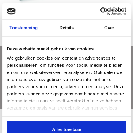
Hyperrealisme - Sculptuur
€9,95
€25,50
Toestemming
Details
Over
Deze website maakt gebruik van cookies
We gebruiken cookies om content en advertenties te
Meld je aan voor onze nieuwsbrief
personaliseren, om functies voor social media te bieden
Ontvang de laatste updates, nieuws en aanbiedingen via email
en om ons websiteverkeer te analyseren. Ook delen we
informatie over uw gebruik van onze site met onze
partners voor social media, adverteren en analyse. Deze
partners kunnen deze gegevens combineren met andere
informatie die u aan ze heeft verstrekt of die ze hebben
verzameld op basis van uw gebruik van hun services.
Alles toestaan