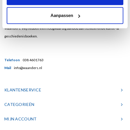
Bent u een liefhebber van echt mooie boeken en houdt u ook van kunst? Dan
Aanpassen
heeft u een uitstekend adres gevonden in de Nederlandse boekenuitgeverij
Waanders. Wij hebben een hoogwaardig aanbod aan schitterende kunst- &
geschiedenisboeken.
Telefoon
038 4601763
Mail
info@waanders.nl
KLANTENSERVICE
CATEGORIEËN
MIJN ACCOUNT