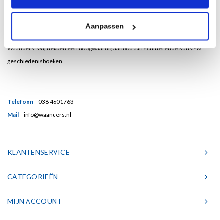
Bent u een liefhebber van echt mooie boeken en houdt u ook van kunst? Dan
Aanpassen
heeft u een uitstekend adres gevonden in de Nederlandse boekenuitgeverij
Waanders. Wij hebben een hoogwaardig aanbod aan schitterende kunst- &
geschiedenisboeken.
Telefoon
038 4601763
Mail
info@waanders.nl
KLANTENSERVICE
CATEGORIEËN
MIJN ACCOUNT