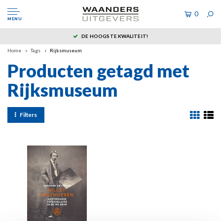
0
MENU
DE HOOGSTE KWALITEIT!
Home
Tags
Rijksmuseum
Producten getagd met
Rijksmuseum
Filters