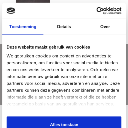
Abraham en Louisa Willet-
Holthuysen
€20,50
Toestemming
Details
Over
Deze website maakt gebruik van cookies
We gebruiken cookies om content en advertenties te
Meld je aan voor onze nieuwsbrief
personaliseren, om functies voor social media te bieden
Ontvang de laatste updates, nieuws en aanbiedingen via email
en om ons websiteverkeer te analyseren. Ook delen we
informatie over uw gebruik van onze site met onze
partners voor social media, adverteren en analyse. Deze
partners kunnen deze gegevens combineren met andere
informatie die u aan ze heeft verstrekt of die ze hebben
verzameld op basis van uw gebruik van hun services.
Alles toestaan