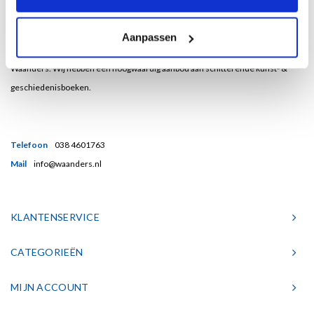
Bent u een liefhebber van echt mooie boeken en houdt u ook van kunst? Dan
Aanpassen
heeft u een uitstekend adres gevonden in de Nederlandse boekenuitgeverij
Waanders. Wij hebben een hoogwaardig aanbod aan schitterende kunst- &
geschiedenisboeken.
Telefoon
038 4601763
Mail
info@waanders.nl
KLANTENSERVICE
CATEGORIEËN
MIJN ACCOUNT