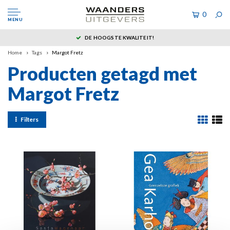
0
MENU
DE HOOGSTE KWALITEIT!
Home
Tags
Margot Fretz
Producten getagd met
Margot Fretz
Filters