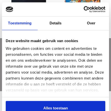
Sasja Wagenaar
Gea Karhof - Grenzeloze grafiek
€25,00
€29,95
Toestemming
Details
Over
Deze website maakt gebruik van cookies
We gebruiken cookies om content en advertenties te
Meld je aan voor onze nieuwsbrief
personaliseren, om functies voor social media te bieden
Ontvang de laatste updates, nieuws en aanbiedingen via email
en om ons websiteverkeer te analyseren. Ook delen we
informatie over uw gebruik van onze site met onze
partners voor social media, adverteren en analyse. Deze
partners kunnen deze gegevens combineren met andere
informatie die u aan ze heeft verstrekt of die ze hebben
verzameld op basis van uw gebruik van hun services.
Alles toestaan