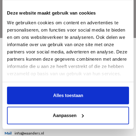
Deze website maakt gebruik van cookies
We gebruiken cookies om content en advertenties te
personaliseren, om functies voor social media te bieden
en om ons websiteverkeer te analyseren. Ook delen we
informatie over uw gebruik van onze site met onze
partners voor social media, adverteren en analyse. Deze
partners kunnen deze gegevens combineren met andere
informatie die u aan ze heeft verstrekt of die ze hebben
verzameld op basis van uw gebruik van hun services.
Bent u een liefhebber van echt mooie boeken en houdt u ook van kunst? Dan
heeft u een uitstekend adres gevonden in de Nederlandse boekenuitgeverij
Waanders. Wij hebben een hoogwaardig aanbod aan schitterende kunst- &
Alles toestaan
geschiedenisboeken.
Aanpassen
Telefoon
038 4601763
Mail
info@waanders.nl