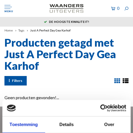
0
MENU
DE HOOGSTE KWALITEIT!
Home
Tags
Just A Perfect Day Gea Karhof
Producten getagd met
Just A Perfect Day Gea
Karhof
Filters
Geen producten gevonden!...
Meld je aan voor onze nieuwsbrief
Toestemming
Details
Over
Ontvang de laatste updates, nieuws en aanbiedingen via email